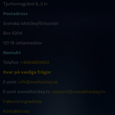
Tjurhornsgränd 6, 3 tr.
Postadress
Svenska Ishockeyförbundet
Box 5204
121 18 Johanneshov
Kontakt
Telefon:
+4684490400
Svar på vanliga frågor
E-post:
info@swehockey.se
E-post svenskhockey.tv:
support@svenskhockey.tv
Faktureringsadress
Kontakta oss