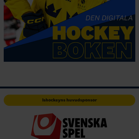
Ishockeyns huvudsponsor