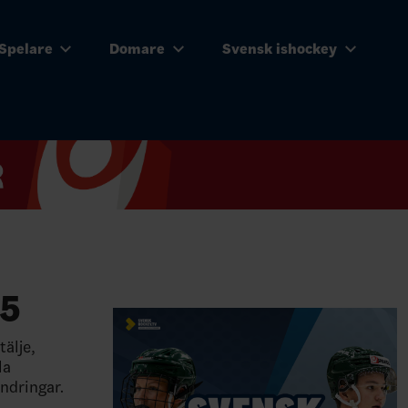
Spelare
Domare
Svensk ishockey
15
älje,
la
ändringar.