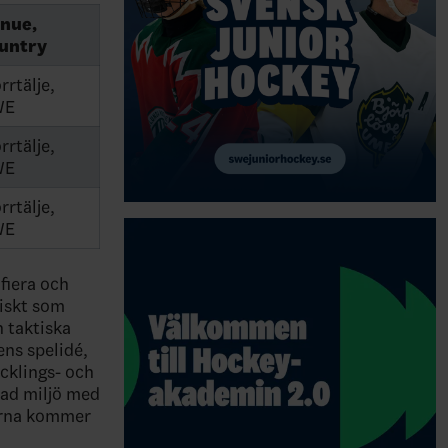
nue,
untry
rrtälje,
WE
rrtälje,
WE
rrtälje,
WE
fiera och
tiskt som
h taktiska
ens spelidé,
cklings- och
rad miljö med
erna kommer