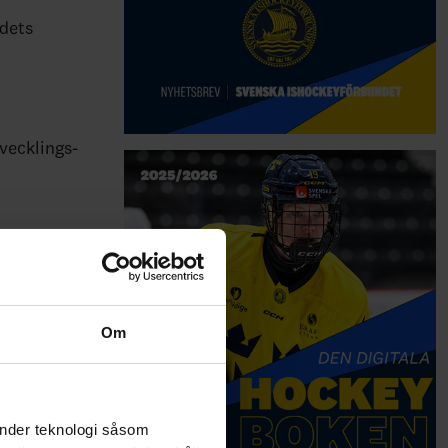
ndets
vecklings-
Om
änder teknologi såsom