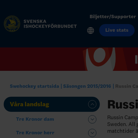
Biljetter/Supporter
Live stats
Swehockey startsida
Säsongen 2015/2016
Russin C
Russ
Våra landslag
Russin Camp 
Tre Kronor dam
Sweden. All 
matchtider är
Tre Kronor herr