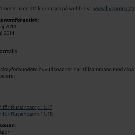
ommer även att kunna ses på webb-TV:
www.livearena.c
genomförandet:
aj 2014
aj 2014
rrtälje
ockeyförbundets huvudcoacher har tillsammans med sina 
pelare:
 för Russincamp 1 U17
 för Russincamp 1 U18
soner:
rågor