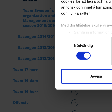
cookies för att lagra och få t
annons- och innehållsmätning
Team Sweden´s
och i vilka syften.
organization and Team
Management during
Med din tillåtelse skulle vi äve
season 2015/2016
Samla in information 
Säsongen 2014/2015
Identifiera din enhet 
Samtyckesval
Ta reda på mer om hur dina pe
Nödvändig
Säsongen 2013/2014
eller dra tillbaka ditt samtyc
Säsongen 2012/2013
Vi använder enhetsidentifierar
sociala medier och analysera 
Team 17 herr
till de sociala medier och a
Avvisa
Team 16 dam
med annan information som du 
Team 16 herr
Offensiv