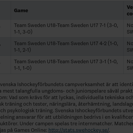
Ve
Game
co
,
Team Sweden U18-Team Sweden U17 7-1 (3-0,
No
1-1, 3-0)
S
,
Team Sweden U18-Team Sweden U17 4-2 (1-0,
No
1-1, 2-1)
S
,
Team Sweden U18-Team Sweden U17 3-1 (1-0,
No
1-1, 1-0)
S
venska Ishockeyförbundets campverksamhet är att identi
a mest talangfulla ungdoms- och juniorspelare såväl prak
om: Vad som krävs för att lyckas, individuella tekniska oc
isk träning och tester, näringslära, återhämtning, landslag
ch psykologisk träning. Svenska Ishockeyförbundets utve
elning ansvarar för att utbildningen bedrivs i en kvalifice
ruktörer. Under campen spelas tre internmatcher. Match
ljas på Games Online:
http://stats.swehockey.se/
.