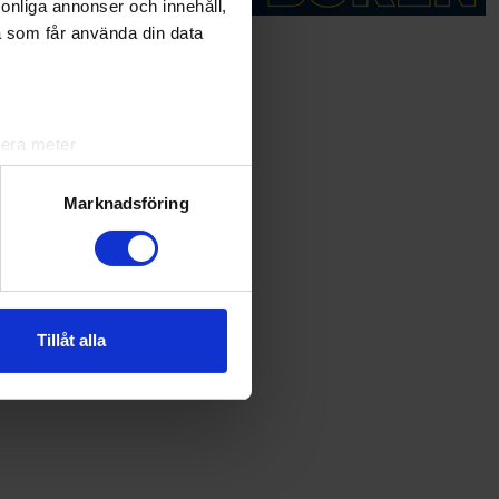
rsonliga annonser och innehåll,
a som får använda din data
lera meter
ryck)
ljsektionen
. Du kan ändra
Marknadsföring
andahålla funktioner för
n information från din enhet
 tur kombinera informationen
Tillåt alla
deras tjänster.