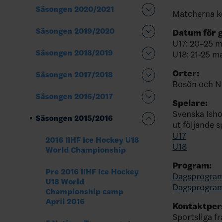
Säsongen 2020/2021
Matcherna k
Säsongen 2019/2020
Datum för 
U17: 20–25 m
Säsongen 2018/2019
U18: 21-25 m
Orter:
Säsongen 2017/2018
Bosön och No
Säsongen 2016/2017
Spelare:
Svenska Ish
Säsongen 2015/2016
ut följande s
U17
2016 IIHF Ice Hockey U18
U18
World Championship
Program:
Pre 2016 IIHF Ice Hockey
Dagsprogram
U18 World
Dagsprogram
Championship camp
April 2016
Kontaktper
Sportsliga f