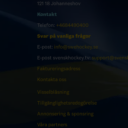
121 18 Johanneshov
Kontakt
Telefon:
+4684490400
Svar på vanliga frågor
E-post:
info@swehockey.se
E-post svenskhockey.tv:
support@svensk
Faktureringsadress
Kontakta oss
Visselblåsning
Tillgänglighetsredogörelse
Annonsering & sponsring
Våra partners