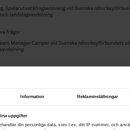
g, Spelarutvecklingsansvarig vid Svenska Ishockeyförbu
 och landslagsavdelning
va frågor
 Team Manager Camper vid Svenska Ishockeyförbundets ut
savdelning
ebook
Twitter
Email
Print
Information
Reklaminställningar
ina uppgifter
handlar din personliga data, som t.ex. ditt IP-nummer, och anv