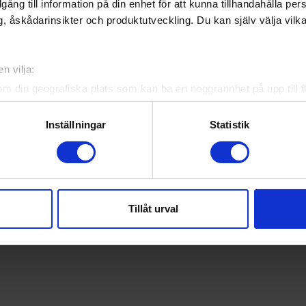
illgång till information på din enhet för att kunna tillhandahålla pe
, åskådarinsikter och produktutveckling. Du kan själv välja vilk
n vilja:
om din geografiska plats som kan ha en noggrannhet på upp till f
genom att aktivt skanna den för specifika kännetecken (fingeravt
rsonliga uppgifter behandlas och ställ in dina preferenser i
deta
Inställningar
Statistik
ke när som helst från cookie-förklaringen.
e för att anpassa innehållet och annonserna till användarna, tillh
vår trafik. Vi vidarebefordrar även sådana identifierare och anna
nnons- och analysföretag som vi samarbetar med. Dessa kan i sin
Tillåt urval
har tillhandahållit eller som de har samlat in när du har använt 