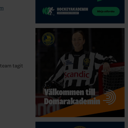
om
team tagit