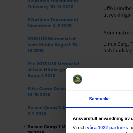
5 Nations Tournament
February 10-14 2016
Uffe Lundber
utvecklings-
5 Nations Tournament
November 4-8 2015
Administrati
2015 U18 Memorial of
Linus Berg,
Ivan Hlinka August 10-
och landslag
15 2015
Pre 2015 U18 Memorial
of Ivan Hlinka games
August 2015
Share
Fac
Elite Camp December
15-18 2015
Samtycke
Russin Camp 2 August
2-7 2015
Ansvarsfull användning av d
Russin Camp 1 May 22-
Vi och
våra 1022 partners
be
25 2015