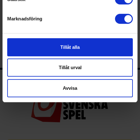
helst från cookie-förklaringen.
Marknadsföring
Vi använder enhetsidentifierare för att anpassa innehållet
och annonserna till användarna, tillhandahålla funktioner
för sociala medier och analysera vår trafik. Vi
vidarebefordrar även sådana identifierare och annan
Tillåt alla
information från din enhet till de sociala medier och
annons- och analysföretag som vi samarbetar med.
Dessa kan i sin tur kombinera informationen med annan
Tillåt urval
information som du har tillhandahållit eller som de har
Ishockeyns huvudsponsor
samlat in när du har använt deras tjänster.
Avvisa