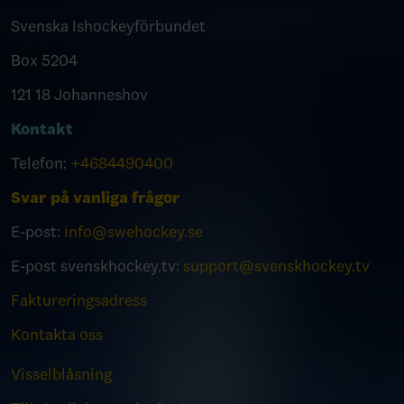
Svenska Ishockeyförbundet
Box 5204
121 18 Johanneshov
Kontakt
Telefon:
+4684490400
Svar på vanliga frågor
E-post:
info@swehockey.se
E-post svenskhockey.tv:
support@svenskhockey.tv
Faktureringsadress
Kontakta oss
Visselblåsning