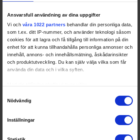
Ansvarsfull användning av dina uppgifter
Vi och
våra 1022 partners
behandlar din personliga data,
som t.ex. ditt IP-nummer, och använder teknologi såsom
cookies för att lagra och få tillgång till information på din
enhet för att kunna tillhandahålla personliga annonser och
innehåll, annons- och innehållsmätning, åskådarinsikter
och produktutveckling. Du kan själv välja vilka som får
använda din data och i vilka syften.
Med din tillåtelse skulle vi även vilja:
Samla in information om din geografiska plats
Samtyckesval
Nödvändig
som kan ha en noggrannhet på upp till flera meter
Identifiera din enhet genom att aktivt skanna den
för specifika kännetecken (fingeravtryck)
Inställningar
Ta reda på mer om hur dina personliga uppgifter
behandlas och ställ in dina preferenser i
detaljsektionen
.
Statistik
Du kan ändra eller dra tillbaka ditt samtycke när som