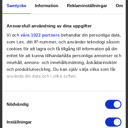
Samtycke
Information
Reklaminställningar
Om
Ansvarsfull användning av dina uppgifter
Vi och
våra 1022 partners
behandlar din personliga data,
som t.ex. ditt IP-nummer, och använder teknologi såsom
cookies för att lagra och få tillgång till information på din
enhet för att kunna tillhandahålla personliga annonser och
innehåll, annons- och innehållsmätning, åskådarinsikter
och produktutveckling. Du kan själv välja vilka som får
använda din data och i vilka syften.
Med din tillåtelse skulle vi även vilja:
Samla in information om din geografiska plats
Samtyckesval
Nödvändig
som kan ha en noggrannhet på upp till flera meter
Identifiera din enhet genom att aktivt skanna den
för specifika kännetecken (fingeravtryck)
Inställningar
Ta reda på mer om hur dina personliga uppgifter