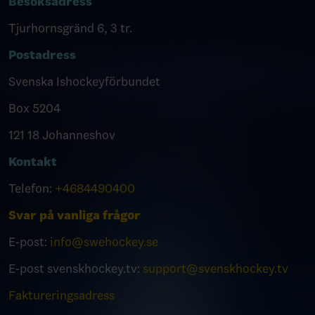
Besöksadress
Tjurhornsgränd 6, 3 tr.
Postadress
Svenska Ishockeyförbundet
Box 5204
121 18 Johanneshov
Kontakt
Telefon:
+4684490400
Svar på vanliga frågor
E-post:
info@swehockey.se
E-post svenskhockey.tv:
support@svenskhockey.tv
Faktureringsadress