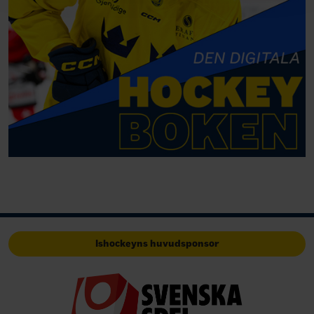
Ishockeyns huvudsponsor