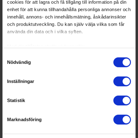
cookies för att lagra och få tillgång till information på din
enhet för att kunna tillhandahålla personliga annonser och
innehåll, annons- och innehållsmätning, åskådarinsikter
och produktutveckling. Du kan själv välja vilka som får
använda din data och i vilka syften.
Med din tillåtelse skulle vi även vilja:
Samla in information om din geografiska plats
Samtyckesval
Nödvändig
som kan ha en noggrannhet på upp till flera meter
Identifiera din enhet genom att aktivt skanna den
för specifika kännetecken (fingeravtryck)
Inställningar
Ta reda på mer om hur dina personliga uppgifter
behandlas och ställ in dina preferenser i
detaljsektionen
.
Statistik
Du kan ändra eller dra tillbaka ditt samtycke när som
helst från cookie-förklaringen.
Marknadsföring
Vi använder enhetsidentifierare för att anpassa innehållet
och annonserna till användarna, tillhandahålla funktioner
för sociala medier och analysera vår trafik. Vi