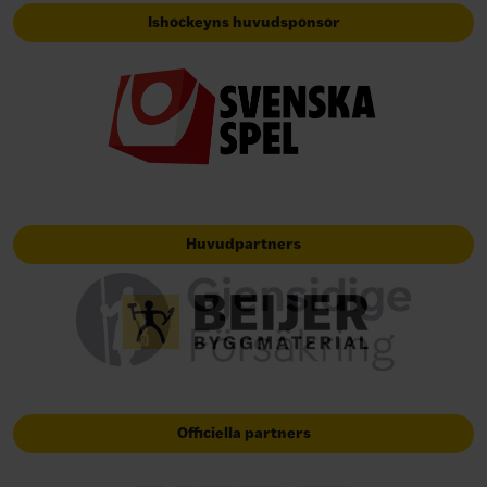
Ishockeyns huvudsponsor
Huvudpartners
Officiella partners