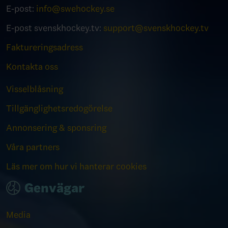
E-post:
info@swehockey.se
E-post svenskhockey.tv:
support@svenskhockey.tv
Faktureringsadress
Kontakta oss
Visselblåsning
Tillgänglighetsredogörelse
Annonsering & sponsring
Våra partners
Läs mer om hur vi hanterar cookies
Genvägar
Media