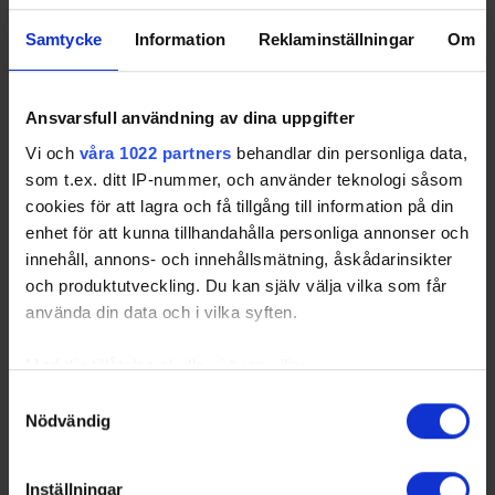
Samtycke
Information
Reklaminställningar
Om
Ansvarsfull användning av dina uppgifter
Vi och
våra 1022 partners
behandlar din personliga data,
som t.ex. ditt IP-nummer, och använder teknologi såsom
cookies för att lagra och få tillgång till information på din
enhet för att kunna tillhandahålla personliga annonser och
innehåll, annons- och innehållsmätning, åskådarinsikter
och produktutveckling. Du kan själv välja vilka som får
använda din data och i vilka syften.
Med din tillåtelse skulle vi även vilja:
Samla in information om din geografiska plats
Samtyckesval
Nödvändig
som kan ha en noggrannhet på upp till flera meter
Identifiera din enhet genom att aktivt skanna den
för specifika kännetecken (fingeravtryck)
Inställningar