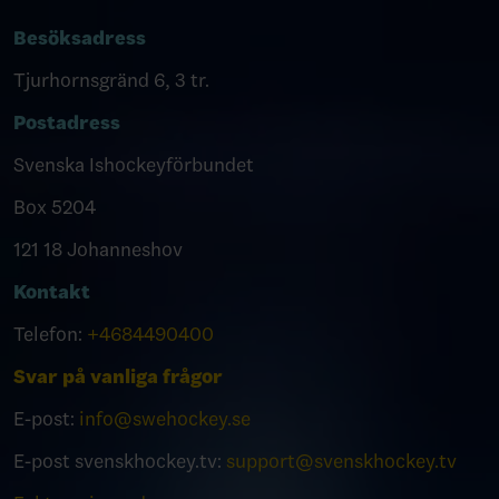
Besöksadress
Tjurhornsgränd 6, 3 tr.
Postadress
Svenska Ishockeyförbundet
Box 5204
121 18 Johanneshov
Kontakt
Telefon:
+4684490400
Svar på vanliga frågor
E-post:
info@swehockey.se
E-post svenskhockey.tv:
support@svenskhockey.tv