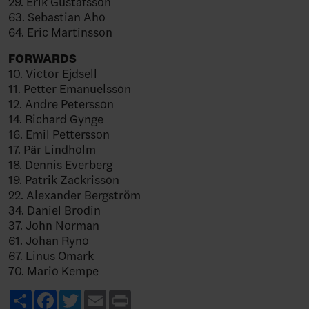
29. Erik Gustafsson
63. Sebastian Aho
64. Eric Martinsson
FORWARDS
10. Victor Ejdsell
11. Petter Emanuelsson
12. Andre Petersson
14. Richard Gynge
16. Emil Pettersson
17. Pär Lindholm
18. Dennis Everberg
19. Patrik Zackrisson
22. Alexander Bergström
34. Daniel Brodin
37. John Norman
61. Johan Ryno
67. Linus Omark
70. Mario Kempe
Share
Facebook
Twitter
Email
Print