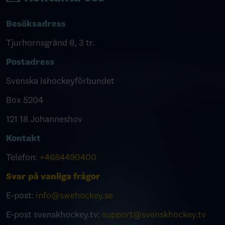
Besöksadress
Tjurhornsgränd 6, 3 tr.
Postadress
Svenska Ishockeyförbundet
Box 5204
121 18 Johanneshov
Kontakt
Telefon:
+4684490400
Svar på vanliga frågor
E-post:
info@swehockey.se
E-post svenskhockey.tv:
support@svenskhockey.tv