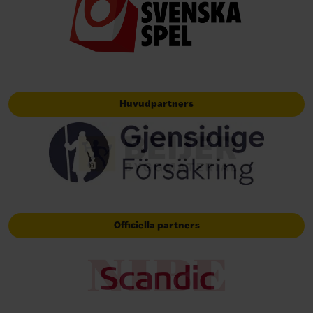
Huvudpartners
Officiella partners