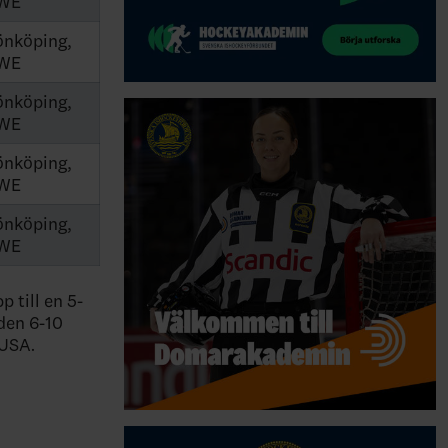
WE
önköping,
WE
önköping,
WE
önköping,
WE
önköping,
WE
 till en 5-
den 6-10
 USA.