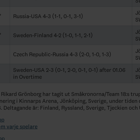
S
,
J
Russia-USA 4-3 (1-1, 0-1, 3-1)
S
,
J
Sweden-Finland 4-2 (1-0, 1-1, 2-1)
S
,
J
Czech Republic-Russia 4-3 (2-0, 1-0, 1-3)
S
,
Sweden-USA 2-3 (0-1, 2-0, 0-1, 0-1) after 01.06
J
in Overtime
S
ikard Grönborg har tagit ut Småkronorna/Team 18:s trupp
nering i Kinnarps Arena, Jönköping, Sverige, under tiden 
3. Deltagande är: Finland, Ryssland, Sverige, Tjeckien och
pp
om varje spelare
pp