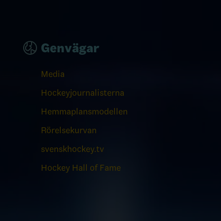
Genvägar
Media
Hockeyjournalisterna
Hemmaplansmodellen
Rörelsekurvan
svenskhockey.tv
Hockey Hall of Fame