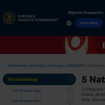
Biljetter/Supporter
Live stats
Swehockey startsida
Säsongen 2012/2013
5 Nation
5 Na
Våra landslag
A 5 Nations 
Tre Kronor dam
Arena, Jönkö
time. Alla ma
Tre Kronor herr