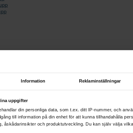
rupp
upp
R
Silwerfeldt-Öhman
ohansson
Information
Reklaminställningar
ell
ägg
Andersson
ina uppgifter
Pilut
lström
handlar din personliga data, som t.ex. ditt IP-nummer, och anv
Westlund
illgång till information på din enhet för att kunna tillhandahålla pe
n Aho
, åskådarinsikter och produktutveckling. Du kan själv välja vilk