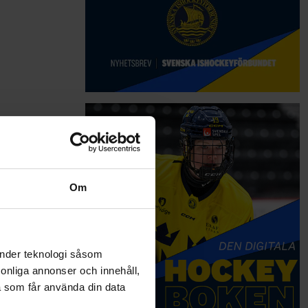
Om
änder teknologi såsom
rsonliga annonser och innehåll,
a som får använda din data