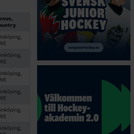
enue,
ountry
önköping,
WE
önköping,
WE
önköping,
WE
önköping,
WE
önköping,
WE
önköping,