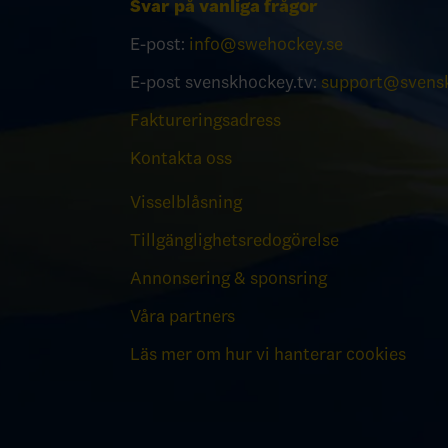
Svar på vanliga frågor
E-post:
info@swehockey.se
E-post svenskhockey.tv:
support@svensk
Faktureringsadress
Kontakta oss
Visselblåsning
Tillgänglighetsredogörelse
Annonsering & sponsring
Våra partners
Läs mer om hur vi hanterar cookies