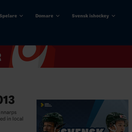
Spelare
Domare
Svensk ishockey
013
innarps
ed in local