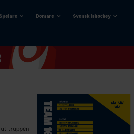
Spelare
Domare
Svensk ishockey
 ut truppen