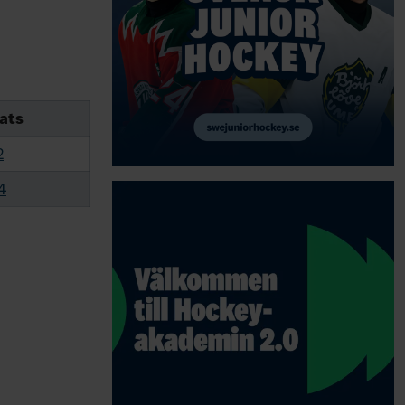
ats
2
4