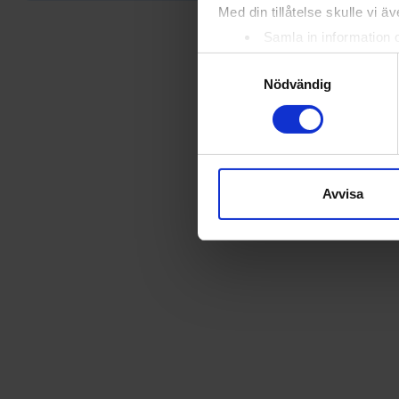
Med din tillåtelse skulle vi äve
Samla in information 
Identifiera din enhet 
Samtyckesval
Ta reda på mer om hur dina pe
Nödvändig
eller dra tillbaka ditt samtyc
Vi använder enhetsidentifierar
sociala medier och analysera 
till de sociala medier och a
Avvisa
med annan information som du 