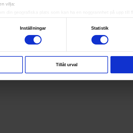
n vilja:
om din geografiska plats som kan ha en noggrannhet på upp till f
genom att aktivt skanna den för specifika kännetecken (fingeravt
rsonliga uppgifter behandlas och ställ in dina preferenser i
deta
Inställningar
Statistik
ke när som helst från cookie-förklaringen.
e för att anpassa innehållet och annonserna till användarna, tillh
vår trafik. Vi vidarebefordrar även sådana identifierare och anna
nnons- och analysföretag som vi samarbetar med. Dessa kan i sin
Tillåt urval
har tillhandahållit eller som de har samlat in när du har använt 