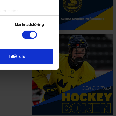
lera meter
ryck)
ljsektionen
. Du kan ändra
Marknadsföring
andahålla funktioner för
n information från din enhet
 tur kombinera informationen
Tillåt alla
deras tjänster.