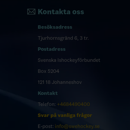
Kontakta oss
Besöksadress
Tjurhornsgränd 6, 3 tr.
Postadress
Svenska Ishockeyförbundet
Box 5204
121 18 Johanneshov
Kontakt
Telefon:
+4684490400
Svar på vanliga frågor
E-post:
info@swehockey.se