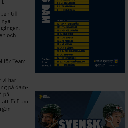
l.
pen till
g nya
a gången.
gen och
el för Team
 vi har
ning på dam-
å på
 att få fram
organ