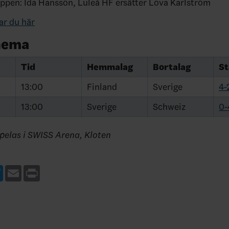
uppen: Ida Hansson, Luleå HF ersätter Lova Karlström
ar du här
hema
Tid
Hemmalag
Bortalag
St
13:00
Finland
Sverige
4-
13:00
Sverige
Schweiz
0-
pelas i SWISS Arena, Kloten
ebook
Twitter
Email
Print