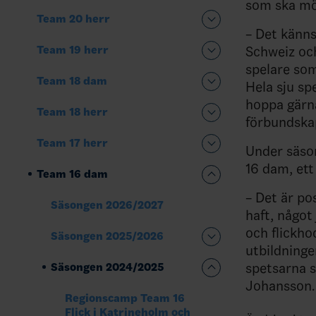
som ska möt
Team 20 herr
– Det känns
Team 19 herr
Schweiz och
spelare som
Team 18 dam
Hela sju sp
hoppa gärn
Team 18 herr
förbundska
Team 17 herr
Under säson
16 dam, ett 
Team 16 dam
– Det är po
Säsongen 2026/2027
haft, något
och flickho
Säsongen 2025/2026
utbildninge
spetsarna s
Säsongen 2024/2025
Johansson.
Regionscamp Team 16
Flick i Katrineholm och