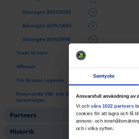
Säsongen 2021/2022
Säsongen 2019/2020
Säsongen 2015/2016
Team 16 herr
Offensiv
Samtycke
Tre Kronor Legends
Kommande VM- och OS-
Ansvarsfull användning av d
turneringar
Vi och
våra 1022 partners
be
cookies för att lagra och få t
Partners
annons- och innehållsmätning
och i vilka syften.
Historik