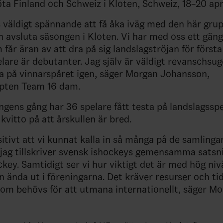
a Finland och Schweiz i Kloten, Schweiz, 18–20 apri
 väldigt spännande att få åka iväg med den här grup
 avsluta säsongen i Kloten. Vi har med oss ett gän
 får äran av att dra på sig landslagströjan för först
elare är debutanter. Jag själv är väldigt revanschsu
a på vinnarspåret igen, säger Morgan Johansson,
pten Team 16 dam.
gens gång har 36 spelare fått testa på landslagssp
kvitto på att årskullen är bred.
sitivt att vi kunnat kalla in så många på de samlingar
 jag tillskriver svensk ishockeys gemensamma sats
ckey. Samtidigt ser vi hur viktigt det är med hög niv
n ända ut i föreningarna. Det kräver resurser och tid
om behövs för att utmana internationellt, säger M