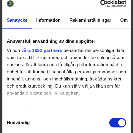
Samtycke
Information
Reklaminställningar
Om
Ansvarsfull användning av dina uppgifter
Vi och
våra 1022 partners
behandlar din personliga data,
som t.ex. ditt IP-nummer, och använder teknologi såsom
cookies för att lagra och få tillgång till information på din
enhet för att kunna tillhandahålla personliga annonser och
innehåll, annons- och innehållsmätning, åskådarinsikter
och produktutveckling. Du kan själv välja vilka som får
använda din data och i vilka syften.
Med din tillåtelse skulle vi även vilja:
Samla in information om din geografiska plats
Samtyckesval
Nödvändig
som kan ha en noggrannhet på upp till flera meter
Identifiera din enhet genom att aktivt skanna den