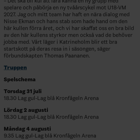
– Det ska bli kul att lära känna en ny grupp med
spelare och påbörja en ny tvåårscykel mot U18-VM
2027. Jag och mitt team har haft en nära dialog med
Nisse Ekman och hans stab som hade hand om den
här kullen förra året, och vi har skaffat oss en bra bild
av den här kullens styrkor men också vad de behöver
jobba med. Vårt läger i Katrineholm blir ett bra
startskott på deras resa in i säsongen, säger
förbundskapten Thomas Paananen.
Truppen
Spelschema
Torsdag 31 juli
18.30 Lag gul-Lag blå Kronfågeln Arena
Lördag 2 augusti
18.30 Lag gul-Lag blå Kronfågeln Arena
Måndag 4 augusti
9.35 Lag gul-Lag blå Kronfågeln Arena