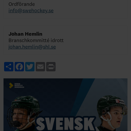
Ordförande
info@swehockey.se
Johan Hemlin
Branschkommitté idrott
johan.hemlin@shl.se
Share
Facebook
Twitter
Email
Print