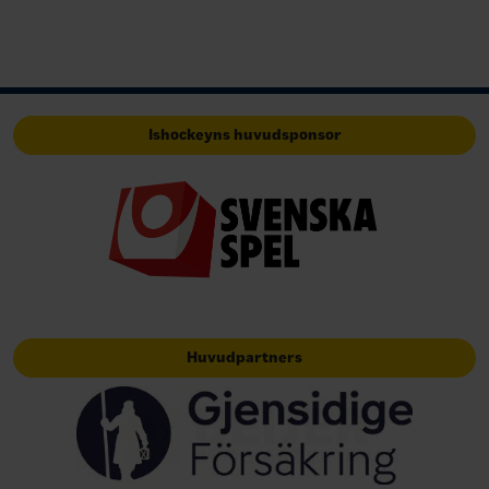
Ishockeyns huvudsponsor
Huvudpartners