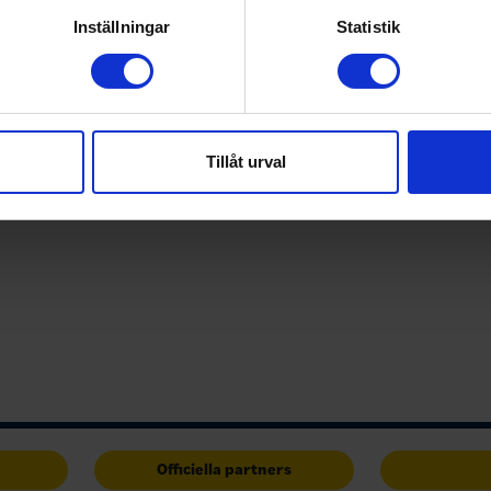
rsonliga uppgifter behandlas och ställ in dina preferenser i
deta
Inställningar
Statistik
ke när som helst från cookie-förklaringen.
e för att anpassa innehållet och annonserna till användarna, tillh
vår trafik. Vi vidarebefordrar även sådana identifierare och anna
nnons- och analysföretag som vi samarbetar med. Dessa kan i sin
Tillåt urval
har tillhandahållit eller som de har samlat in när du har använt 
Officiella partners