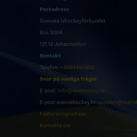
Postadress
Svenska Ishockeyförbundet
Box 5204
121 18 Johanneshov
Kontakt
Telefon:
+4684490400
Svar på vanliga frågor
E-post:
info@swehockey.se
E-post svenskhockey.tv:
support@svensk
Faktureringsadress
Kontakta oss