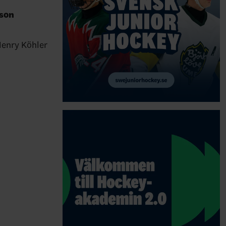
son
enry Köhler