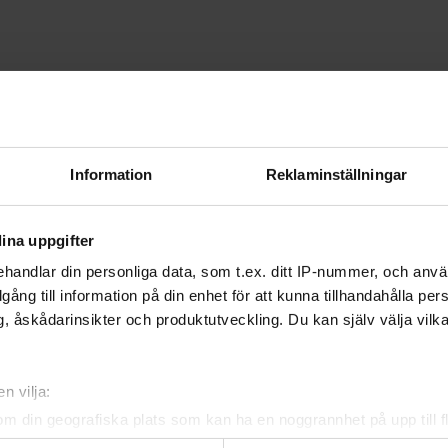
Information
Reklaminställningar
ina uppgifter
handlar din personliga data, som t.ex. ditt IP-nummer, och anv
illgång till information på din enhet för att kunna tillhandahålla pe
, åskådarinsikter och produktutveckling. Du kan själv välja vilk
n vilja:
om din geografiska plats som kan ha en noggrannhet på upp till f
genom att aktivt skanna den för specifika kännetecken (fingeravt