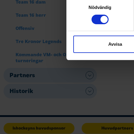
Samtyckesval
Team 16 dam
Ta reda på mer om hur dina pe
Nödvändig
eller dra tillbaka ditt samtyc
Team 16 herr
Offensiv
Vi använder enhetsidentifierar
sociala medier och analysera 
Tre Kronor Legends
till de sociala medier och a
Avvisa
med annan information som du 
Kommande VM- och OS-
turneringar
Partners
Historik
Ishockeyns huvudsponsor
Huvudpartners