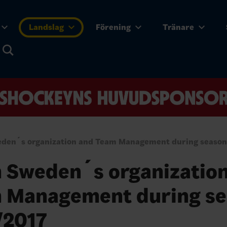
Landslag
Förening
Tränare
den´s organization and Team Management during season
 Sweden´s organizatio
 Management during s
/2017