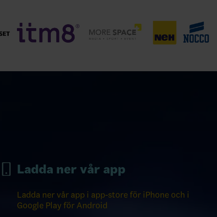
Ladda ner vår app
Ladda ner vår app i app-store för iPhone och i
Google Play för Android