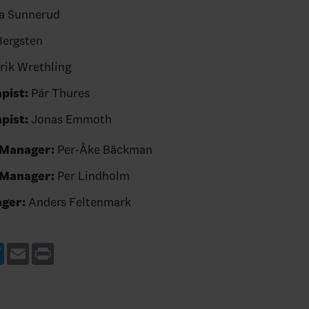
ia Sunnerud
ergsten
ik Wrethling
pist:
Pär Thures
pist:
Jonas Emmoth
 Manager:
Per-Åke Bäckman
 Manager:
Per Lindholm
ger:
Anders Feltenmark
ebook
Twitter
Email
Print