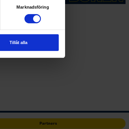
ljsektionen
. Du kan ändra
Marknadsföring
andahålla funktioner för
n information från din enhet
 tur kombinera informationen
Tillåt alla
deras tjänster.
Partners