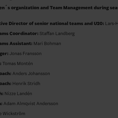
n´s organization and Team Management during sea
ive Director of senior national teams and U20:
Lars-H
eams Coordinator:
Staffan Landberg
ams Assistant:
Mari Bohman
ger:
Jonas Fransson
:
Tomas Montén
Coach:
Anders Johansson
oach:
Henrik Stridh
h:
Nizze Landén
:
Adam Almqvist Andersson
e Wickström