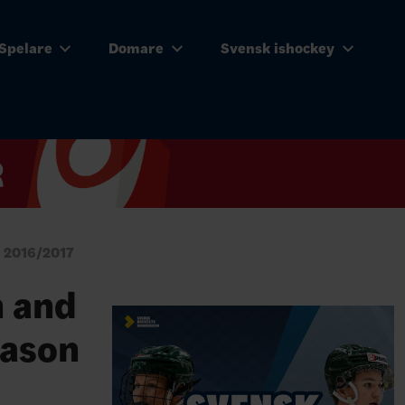
Spelare
Domare
Svensk ishockey
 2016/2017
n and
eason