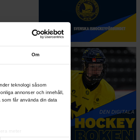
Om
änder teknologi såsom
rsonliga annonser och innehåll,
a som får använda din data
lera meter
ryck)