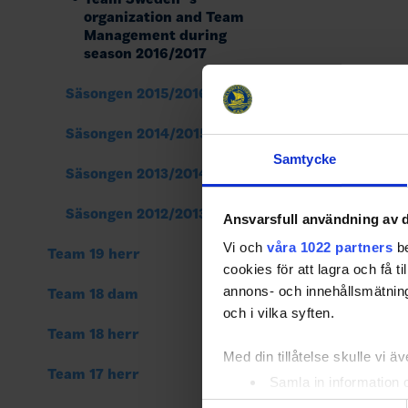
organization and Team
Management during
season 2016/2017
Säsongen 2015/2016
Säsongen 2014/2015
Samtycke
Säsongen 2013/2014
Säsongen 2012/2013
Ansvarsfull användning av d
Vi och
våra 1022 partners
be
Team 19 herr
cookies för att lagra och få t
annons- och innehållsmätning
Team 18 dam
och i vilka syften.
Team 18 herr
Med din tillåtelse skulle vi äve
Team 17 herr
Samla in information 
Identifiera din enhet 