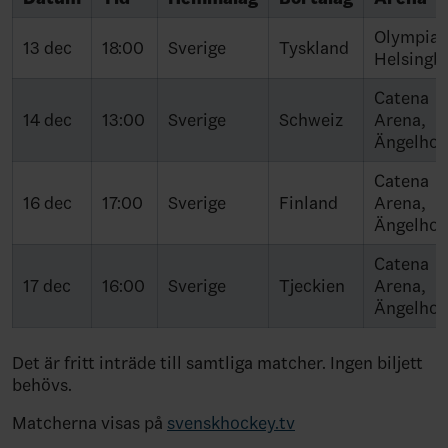
Olympia,
13 dec
18:00
Sverige
Tyskland
Helsingb
Catena
14 dec
13:00
Sverige
Schweiz
Arena,
Ängelho
Catena
16 dec
17:00
Sverige
Finland
Arena,
Ängelho
Catena
17 dec
16:00
Sverige
Tjeckien
Arena,
Ängelho
Det är fritt inträde till samtliga matcher. Ingen biljett
behövs.
Matcherna visas på
svenskhockey.tv