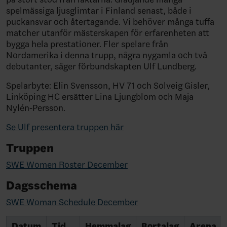
spelmässiga ljusglimtar i Finland senast, både i
puckansvar och återtagande. Vi behöver många tuffa
matcher utanför mästerskapen för erfarenheten att
bygga hela prestationer. Fler spelare från
Nordamerika i denna trupp, några nygamla och två
debutanter, säger förbundskapten Ulf Lundberg.
Spelarbyte: Elin Svensson, HV 71 och Solveig Gisler,
Linköping HC ersätter Lina Ljungblom och Maja
Nylén-Persson.
Se Ulf presentera truppen här
Truppen
SWE Women Roster December
Dagsschema
SWE Woman Schedule December
Datum
Tid
Hemmalag
Bortalag
Arena