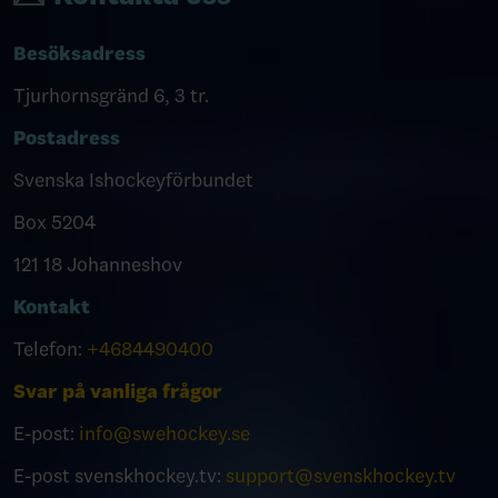
Besöksadress
Tjurhornsgränd 6, 3 tr.
Postadress
Svenska Ishockeyförbundet
Box 5204
121 18 Johanneshov
Kontakt
Telefon:
+4684490400
Svar på vanliga frågor
E-post:
info@swehockey.se
E-post svenskhockey.tv:
support@svenskhockey.tv