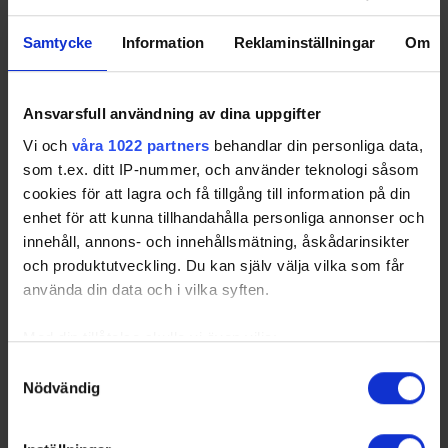
Samtycke
Information
Reklaminställningar
Om
Ansvarsfull användning av dina uppgifter
Vi och
våra 1022 partners
behandlar din personliga data,
som t.ex. ditt IP-nummer, och använder teknologi såsom
cookies för att lagra och få tillgång till information på din
enhet för att kunna tillhandahålla personliga annonser och
innehåll, annons- och innehållsmätning, åskådarinsikter
och produktutveckling. Du kan själv välja vilka som får
använda din data och i vilka syften.
Med din tillåtelse skulle vi även vilja:
Samla in information om din geografiska plats
Samtyckesval
Nödvändig
som kan ha en noggrannhet på upp till flera meter
Identifiera din enhet genom att aktivt skanna den
för specifika kännetecken (fingeravtryck)