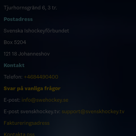
Tjurhornsgränd 6, 3 tr.
Postadress
Svenska Ishockeyförbundet
Box 5204
121 18 Johanneshov
Kontakt
Telefon:
+4684490400
Svar på vanliga frågor
E-post:
info@swehockey.se
E-post svenskhockey.tv:
support@svenskhockey.tv
Faktureringsadress
Kontakta oss