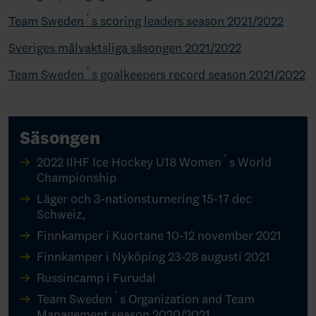
Team Sweden´s scoring leaders season 2021/2022
Sveriges målvaktsliga säsongen 2021/2022
Team Sweden´s goalkeepers record season 2021/2022
Säsongen
2022 IIHF Ice Hockey U18 Women´s World
Championship
Läger och 3-nationsturnering 15-17 dec
Schweiz,
Finnkamper i Kuortane 10-12 november 2021
Finnkamper i Nyköping 23-28 augusti 2021
Russincamp i Furudal
Team Sweden´s Organization and Team
Management season 2020/2021