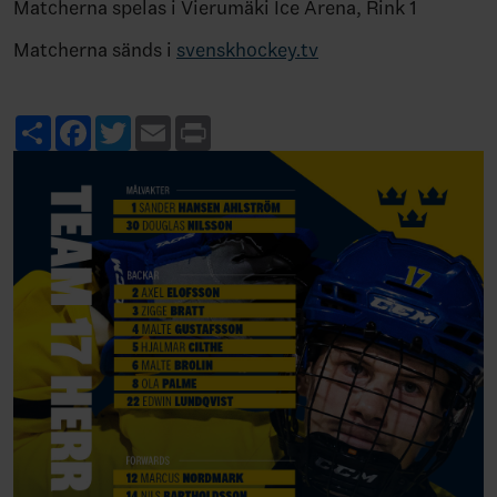
Matcherna spelas i Vierumäki Ice Arena, Rink 1
Matcherna sänds i
svenskhockey.tv
Share
Facebook
Twitter
Email
Print