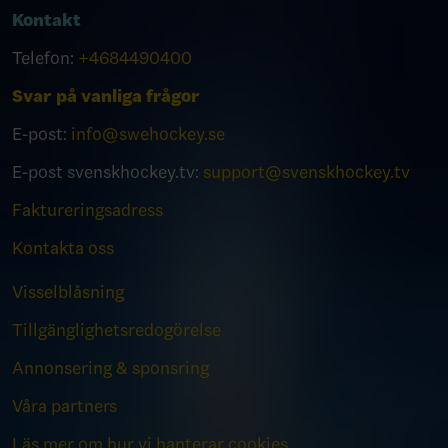
Kontakt
Telefon:
+4684490400
Svar på vanliga frågor
E-post:
info@swehockey.se
E-post svenskhockey.tv:
support@svenskhockey.tv
Faktureringsadress
Kontakta oss
Visselblåsning
Tillgänglighetsredogörelse
Annonsering & sponsring
Våra partners
Läs mer om hur vi hanterar cookies