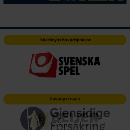
Ishockeyns huvudsponsor
Huvudpartners