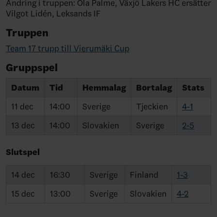
Ändring i truppen: Ola Palme, Växjö Lakers HC ersätter
Vilgot Lidén, Leksands IF
Truppen
Team 17 trupp till Vierumäki Cup
Gruppspel
Datum
Tid
Hemmalag
Bortalag
Stats
11 dec
14:00
Sverige
Tjeckien
4-1
13 dec
14:00
Slovakien
Sverige
2-5
Slutspel
14 dec
16:30
Sverige
Finland
1-3
15 dec
13:00
Sverige
Slovakien
4-2