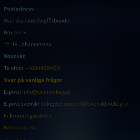
Postadress
Svenska Ishockeyförbundet
Box 5204
121 18 Johanneshov
Kontakt
Telefon:
+4684490400
Svar på vanliga frågor
E-post:
info@swehockey.se
E-post svenskhockey.tv:
support@svenskhockey.tv
Faktureringsadress
Kontakta oss