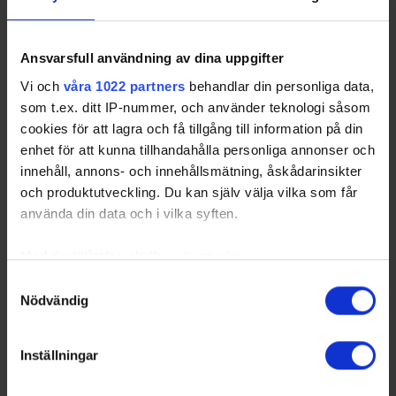
Ansvarsfull användning av dina uppgifter
Vi och
våra 1022 partners
behandlar din personliga data,
som t.ex. ditt IP-nummer, och använder teknologi såsom
cookies för att lagra och få tillgång till information på din
enhet för att kunna tillhandahålla personliga annonser och
innehåll, annons- och innehållsmätning, åskådarinsikter
och produktutveckling. Du kan själv välja vilka som får
använda din data och i vilka syften.
Med din tillåtelse skulle vi även vilja:
Samla in information om din geografiska plats
Samtyckesval
Nödvändig
som kan ha en noggrannhet på upp till flera meter
Identifiera din enhet genom att aktivt skanna den
för specifika kännetecken (fingeravtryck)
Inställningar
Ta reda på mer om hur dina personliga uppgifter
behandlas och ställ in dina preferenser i
detaljsektionen
.