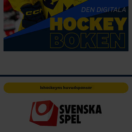
Ishockeyns huvudsponsor