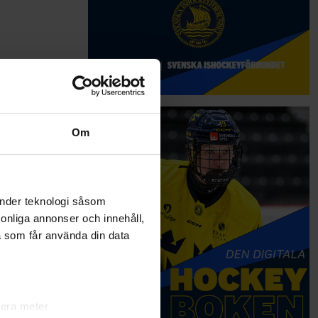
Om
änder teknologi såsom
rsonliga annonser och innehåll,
a som får använda din data
lera meter