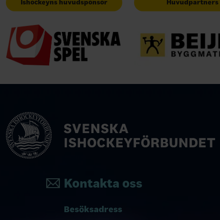
Ishockeyns huvudsponsor
Huvudpartners
Kontakta oss
Besöksadress