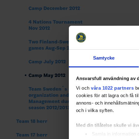
Camp December 2012
4 Nations Tournament
Nov 2012
Two Finland-Sweden
games Aug-Sep 2012
Samtycke
Camp July 2012
Camp May 2012
Ansvarsfull användning av d
Vi och
våra 1022 partners
be
Team Sweden´s
organization and Team
cookies för att lagra och få t
Management during
annons- och innehållsmätning
season 2012/2013
och i vilka syften.
Team 18 herr
Med din tillåtelse skulle vi äve
Samla in information 
Team 17 herr