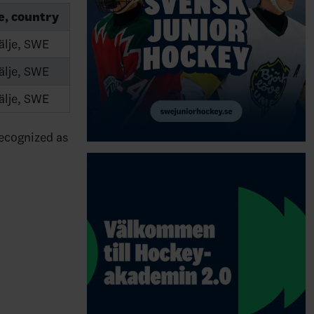
e, country
älje, SWE
älje, SWE
älje, SWE
ecognized as