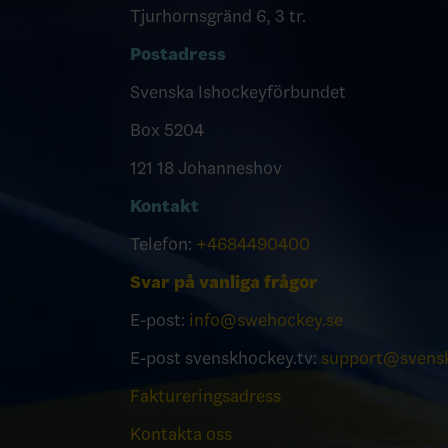
Tjurhornsgränd 6, 3 tr.
Postadress
Svenska Ishockeyförbundet
Box 5204
121 18 Johanneshov
Kontakt
Telefon:
+4684490400
Svar på vanliga frågor
E-post:
info@swehockey.se
E-post svenskhockey.tv:
support@svensk
Faktureringsadress
Kontakta oss