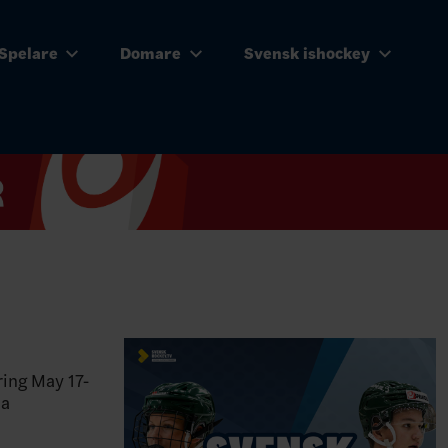
Spelare
Domare
Svensk ishockey
ing May 17-
la