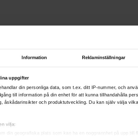
Information
Reklaminställningar
ina uppgifter
handlar din personliga data, som t.ex. ditt IP-nummer, och anv
illgång till information på din enhet för att kunna tillhandahålla pe
, åskådarinsikter och produktutveckling. Du kan själv välja vilk
n vilja:
om din geografiska plats som kan ha en noggrannhet på upp till f