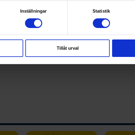
genom att aktivt skanna den för specifika kännetecken (fingeravt
rsonliga uppgifter behandlas och ställ in dina preferenser i
deta
Inställningar
Statistik
ke när som helst från cookie-förklaringen.
e för att anpassa innehållet och annonserna till användarna, tillh
vår trafik. Vi vidarebefordrar även sådana identifierare och anna
nnons- och analysföretag som vi samarbetar med. Dessa kan i sin
Tillåt urval
har tillhandahållit eller som de har samlat in när du har använt 