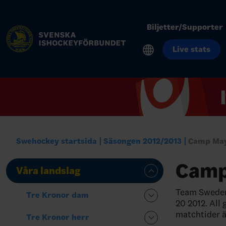
Biljetter/Supporter
Live stats
Swehockey startsida
Säsongen 2012/2013
Camp May
Camp
Våra landslag
Team Sweden 
Tre Kronor dam
20 2012. All 
matchtider är
Tre Kronor herr