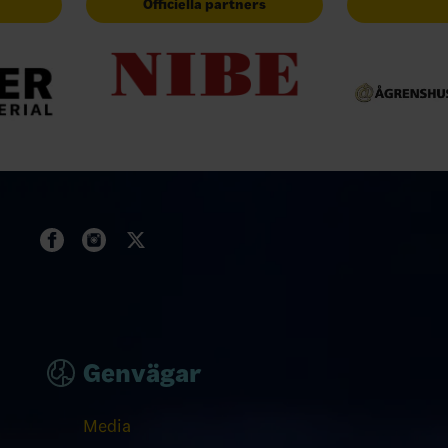
Officiella partners
Genvägar
Media