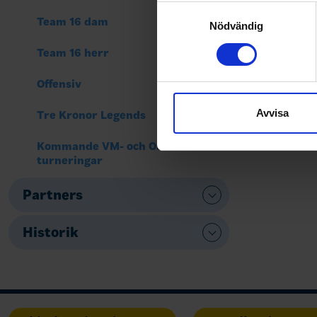
Identifiera din enhet 
Samtyckesval
Team 16 dam
Ta reda på mer om hur dina pe
Nödvändig
eller dra tillbaka ditt samtyc
Team 16 herr
Vi använder enhetsidentifierar
Offensiv
sociala medier och analysera 
till de sociala medier och a
Avvisa
Tre Kronor Legends
med annan information som du 
Kommande VM- och OS-
turneringar
Partners
Historik