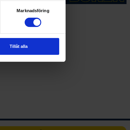
ryck)
ljsektionen
. Du kan ändra
Marknadsföring
andahålla funktioner för
n information från din enhet
 tur kombinera informationen
Tillåt alla
deras tjänster.