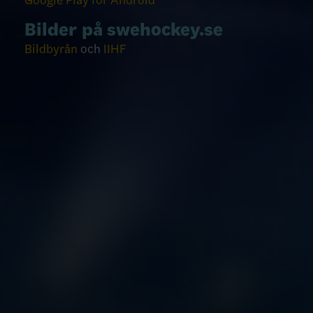
Google Play för Android
Bilder på swehockey.se
Bildbyrån
och
IIHF