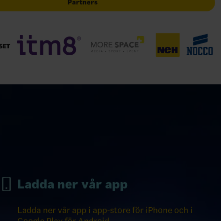
Partners
Ladda ner vår app
Ladda ner vår app i app-store för iPhone och i