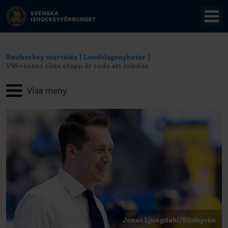
Swehockey startsida
Landslagsnyheter
VM-resans sista etapp är redo att inledas
Jonas Ljungdahl/Bildbyrån