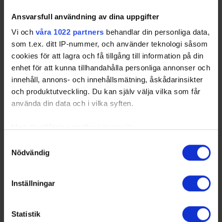
Ansvarsfull användning av dina uppgifter
Vi och
våra 1022 partners
behandlar din personliga data,
som t.ex. ditt IP-nummer, och använder teknologi såsom
cookies för att lagra och få tillgång till information på din
enhet för att kunna tillhandahålla personliga annonser och
innehåll, annons- och innehållsmätning, åskådarinsikter
och produktutveckling. Du kan själv välja vilka som får
använda din data och i vilka syften.
Med din tillåtelse skulle vi även vilja:
Samla in information om din geografiska plats
Samtyckesval
Nödvändig
som kan ha en noggrannhet på upp till flera meter
Identifiera din enhet genom att aktivt skanna den
för specifika kännetecken (fingeravtryck)
Inställningar
Ta reda på mer om hur dina personliga uppgifter
behandlas och ställ in dina preferenser i
detaljsektionen
.
Statistik
Du kan ändra eller dra tillbaka ditt samtycke när som