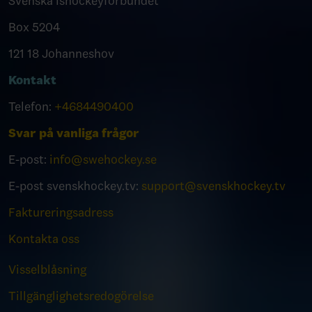
Svenska Ishockeyförbundet
Box 5204
121 18 Johanneshov
Kontakt
Telefon:
+4684490400
Svar på vanliga frågor
E-post:
info@swehockey.se
E-post svenskhockey.tv:
support@svenskhockey.tv
Faktureringsadress
Kontakta oss
Visselblåsning
Tillgänglighetsredogörelse