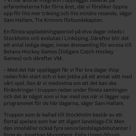
erfarenheterna från förra året, där vi försöker öppna
upp för lite mer träning och lite mindre resande, säger
Sam Hallam, Tre Kronors förbundskapten.
En första uppladdningsperiod på elva dagar inleds i
Stockholm och avslutas i Linköping. Därefter blir det
ett antal lediga dagar, innan återsamling för avresa till
Betano Hockey Games (tidigare Czech Hockey
Games) och därefter VM.
– Med det här upplägget får vi fler bra dagar ihop
redan från start och vi kan jobba på ett annat sätt med
vårt spel. Sen är vi medvetna om att det kan ske
förändringar i truppen redan under första samlingen
och det är något som vi har med oss när vi lägger upp
programmet för de här dagarna, säger Sam Hallam.
Truppen som är kallad till Stockholm består av ett
flertal spelare som har ett digert landslags-CV. Men
den innehåller också fyra seniorlandslagsdebutanter i
form av Jonathan Myrenberg, Felix Unger-Sörum,