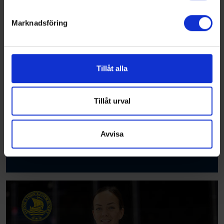
helst från cookie-förklaringen.
Marknadsföring
Vi använder enhetsidentifierare för att anpassa innehållet
och annonserna till användarna, tillhandahålla funktioner
för sociala medier och analysera vår trafik. Vi
vidarebefordrar även sådana identifierare och annan
Tillåt alla
information från din enhet till de sociala medier och
annons- och analysföretag som vi samarbetar med.
Dessa kan i sin tur kombinera informationen med annan
Tillåt urval
information som du har tillhandahållit eller som de har
samlat in när du har använt deras tjänster.
Avvisa