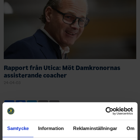
Rapport från Utica: Möt Damkronornas
assisterande coacher
24-04-03
Share
Facebook
Twitter
Email
Print
Samtycke
Information
Reklaminställningar
Om