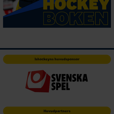
Ishockeyns huvudsponsor
Huvudpartners