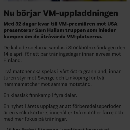
Nu börjar VM-uppladdningen
Med 32 dagar kvar till VM-premiären mot USA
presenterar Sam Hallam truppen som inleder
kampen om de åtråvärda VM-platserna.
De kallade spelarna samlas i Stockholm söndagen den
14:e april för ett par träningsdagar innan avresa mot
Finland.
Två matcher ska spelas i vårt östra grannland, innan
turen styr mot Sverige och Linköping för två
hemmamatcher mot samma motstånd.
En klassisk finnkamp i fyra delar.
En nyhet i årets upplägg är att förberedelseperioden
är en vecka kortare, innehåller två matcher färre och
med mer fokus på träningar.
– Vi har ändrat litegrann i upplägget baserat på