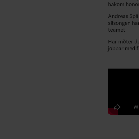
bakom honom 
Andreas Spån
säsongen har
teamet.
Här möter du
jobbar med 