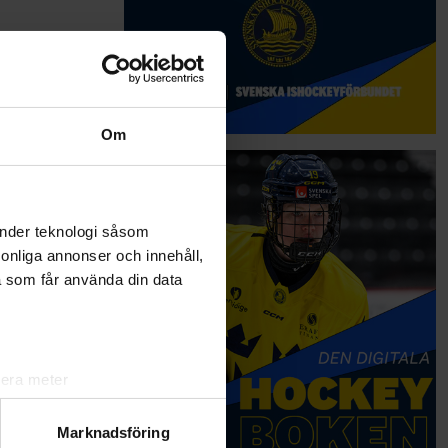
Om
änder teknologi såsom
åra fyra
rsonliga annonser och innehåll,
a som får använda din data
lera meter
ryck)
ljsektionen
. Du kan ändra
Marknadsföring