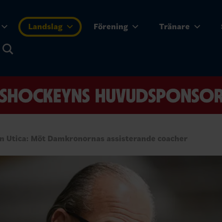
Landslag
Förening
Tränare
ån Utica: Möt Damkronornas assisterande coacher