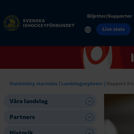
Biljetter/Supporter
Live stats
Swehockey startsida
Landslagsnyheter
Rapport fr
Våra landslag
Partners
Historik