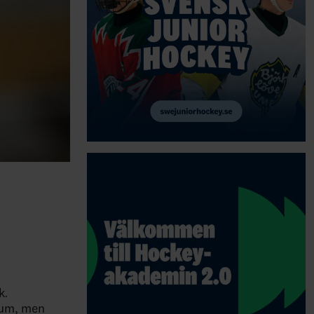
k.
rum, men