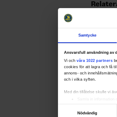
Relater
Samtycke
Ansvarsfull användning av d
Vi och
våra 1022 partners
be
Nu börjar 
cookies för att lagra och få t
24-04-08
annons- och innehållsmätning
De kallade sp
och i vilka syften.
söndagen den 1
träningsdagar
Med din tillåtelse skulle vi äve
matcher ska sp
innan turen s
Samla in information 
Identifiera din enhet 
Samtyckesval
Ta reda på mer om hur dina pe
Nödvändig