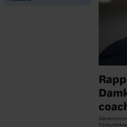
Rappo
Damk
coac
Damkronorna
Förbundskapt