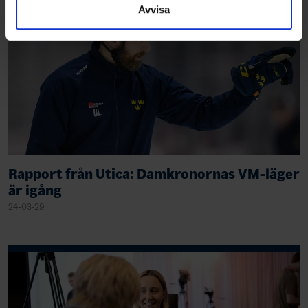
Avvisa
Rapport från Utica: Damkronornas VM-läger
är igång
24-03-29