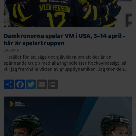
Damkronorna spelar VM i USA, 3–14 april -
här är spelartruppen
24-03-19
– Istället för att säga det självklara om att det är en
spännande trupp med alla ingredienser hockeymässigt, så
vill jag framhålla vikten av gruppdynamiken. Jag tror den
här gruppen med framåtlutade i…
Share
Facebook
Twitter
Email
Print