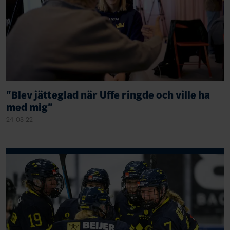
"Blev jätteglad när Uffe ringde och ville ha
med mig"
24-03-22