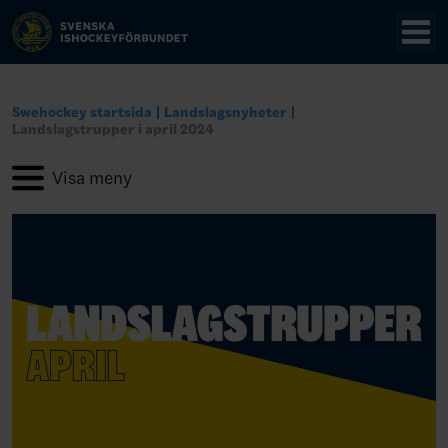
Swehockey startsida
Landslagsnyheter
Landslagstrupper i april 2024