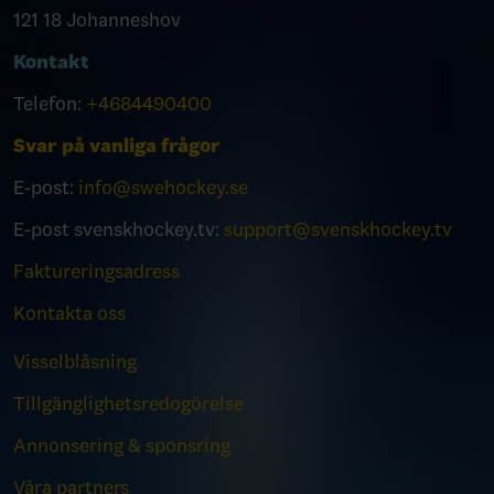
121 18 Johanneshov
Kontakt
Telefon:
+4684490400
Svar på vanliga frågor
E-post:
info@swehockey.se
E-post svenskhockey.tv:
support@svenskhockey.tv
Faktureringsadress
Kontakta oss
Visselblåsning
Tillgänglighetsredogörelse
Annonsering & sponsring
Våra partners