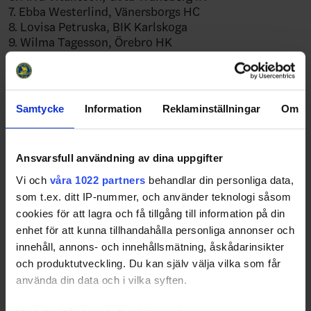
7. Ebba Westerlind, Vänersborgs HC
8. Lovisa Petruska, BIK Karlskoga
9. Wilma Tagesson, Örebro HK
FORWARDS
10. Maria Dolatabadi, IK Oskarshamn
11. Disa Carlsson, SHK HC
Samtycke
Information
Reklaminställningar
Om
12. Tilde Grillfors, Leksands IF
13. Ida Melin, Mora IK
14. Nellie Norén, Färjestad BK
Ansvarsfull användning av dina uppgifter
15. Nova Segerljung Svanefjord, IF Björklöven
Vi och
våra 1022 partners
behandlar din personliga data,
16. Tillie Ytfeldt, Leksands IF
som t.ex. ditt IP-nummer, och använder teknologi såsom
17. Maja Åkerlund, Timrå IK
cookies för att lagra och få tillgång till information på din
18. Matilda Österman, Nyköping SK
enhet för att kunna tillhandahålla personliga annonser och
19. Miranda Lindström, AIK
20. Nova Åberg, AIK
innehåll, annons- och innehållsmätning, åskådarinsikter
21. Inez Nygren, Clemensnäs HC
och produktutveckling. Du kan själv välja vilka som får
använda din data och i vilka syften.
Läs mer här.