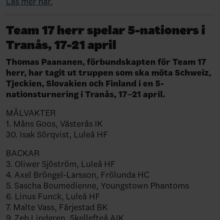
Läs mer här.
Team 17 herr spelar 5-nationers i
Tranås, 17-21 april
Thomas Paananen, förbundskapten för Team 17
herr, har tagit ut truppen som ska möta Schweiz,
Tjeckien, Slovakien och Finland i en 5-
nationsturnering i Tranås, 17–21 april.
MÅLVAKTER
1. Måns Goos, Västerås IK
30. Isak Sörqvist, Luleå HF
BACKAR
3. Oliwer Sjöström, Luleå HF
4. Axel Bröngel-Larsson, Frölunda HC
5. Sascha Boumedienne, Youngstown Phantoms
6. Linus Funck, Luleå HF
7.
Malte Vass, Färjestad BK
9. Zeb Lindgren, Skellefteå AIK