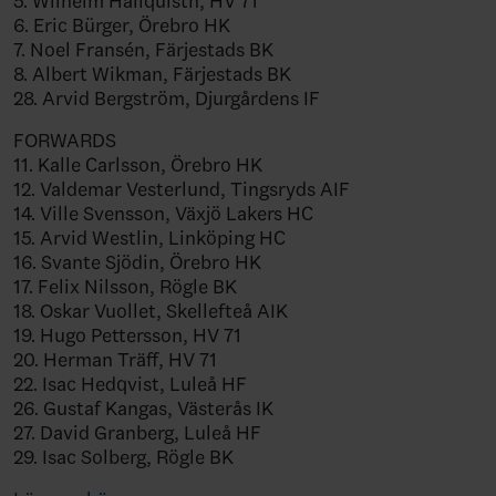
5.
Wilhelm Hallquisth, HV 71
6. Eric Bürger, Örebro HK
7. Noel Fransén, Färjestads BK
8. Albert Wikman, Färjestads BK
28.
Arvid Bergström, Djurgårdens IF
FORWARDS
11. Kalle Carlsson, Örebro HK
12. Valdemar Vesterlund, Tingsryds AIF
14. Ville Svensson, Växjö Lakers HC
15. Arvid Westlin, Linköping HC
16. Svante Sjödin, Örebro HK
17. Felix Nilsson, Rögle BK
18. Oskar Vuollet, Skellefteå AIK
19. Hugo Pettersson, HV 71
20. Herman Träff, HV 71
22. Isac Hedqvist, Luleå HF
26. Gustaf Kangas, Västerås IK
27.
David Granberg, Luleå HF
29. Isac Solberg, Rögle BK