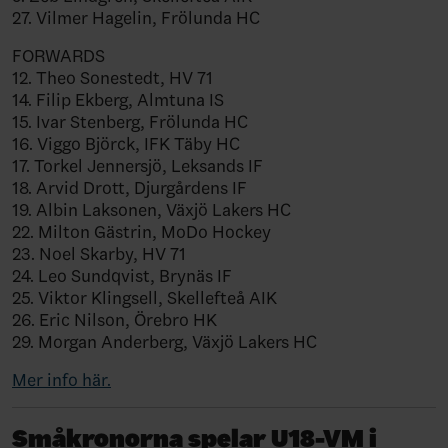
27.
Vilmer Hagelin, Frölunda HC
FORWARDS
12. Theo Sonestedt, HV 71
14. Filip Ekberg, Almtuna IS
15. Ivar Stenberg, Frölunda HC
16. Viggo Björck, IFK Täby HC
17. Torkel Jennersjö, Leksands IF
18. Arvid Drott, Djurgårdens IF
19. Albin Laksonen, Växjö Lakers HC
22. Milton Gästrin, MoDo Hockey
23. Noel Skarby, HV 71
24. Leo Sundqvist, Brynäs IF
25. Viktor Klingsell, Skellefteå AIK
26. Eric Nilson, Örebro HK
29. Morgan Anderberg, Växjö Lakers HC
Mer info här.
Småkronorna spelar U18-VM i