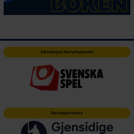
Ishockeyns huvudsponsor
Huvudpartners