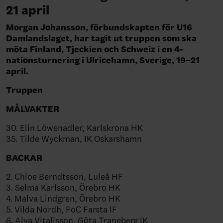
21 april
Morgan Johansson, förbundskapten för U16
Damlandslaget, har tagit ut truppen som ska
möta Finland, Tjeckien och Schweiz i en 4-
nationsturnering i Ulricehamn, Sverige, 19–21
april.
Truppen
MÅLVAKTER
30. Elin Löwenadler, Karlskrona HK
35. Tilde Wyckman, IK Oskarshamn
BACKAR
2. Chloe Berndtsson, Luleå HF
3. Selma Karlsson, Örebro HK
4. Malva Lindgren, Örebro HK
5. Vilda Nordh, FoC Farsta IF
6. Alva Vitalisson, Göta Traneberg IK