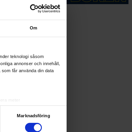
c Hedqvist
Om
änder teknologi såsom
rsonliga annonser och innehåll,
a som får använda din data
lera meter
ryck)
ljsektionen
. Du kan ändra
Marknadsföring