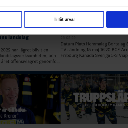
e för att anpassa innehållet och annonserna till användarna, tillh
vår trafik. Vi vidarebefordrar även sådana identifierare och anna
nnons- och analysföretag som vi samarbetar med. Dessa kan i sin
Tillåt urval
har tillhandahållit eller som de har samlat in när du har använt 
ret 2026 – en satsning
Tre Kronors matcher i VM
ens landslag
26-05-29
Datum Plats Hemmalag Bortalag S
TV-sändning 15 maj 16:20 BCF Arena,
2022 har lägret blivit en
Fribourg Kanada Sverige 5-3 Viaplay 17
v landslagsverksamheten, och
16:20 BCF Arena, Fribourg Danma
 året offensivlägret genomförs
2-6 Viaplay 18 maj 20:20 BCF A…
ets egen regi. Årets läger
re födda mellan 200…