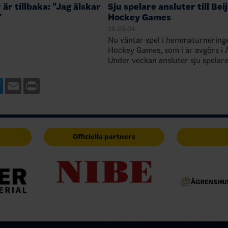
är tillbaka: "Jag älskar
Sju spelare ansluter till Bei
"
Hockey Games
26-05-04
Nu väntar spel i hemmaturneringe
Hockey Games, som i år avgörs i 
Under veckan ansluter sju spelare
de redan kommunicerade NHL-spe
Arvid Söderblom, Albert Johanss
ebook
Twitter
Email
Print
Officiella partners