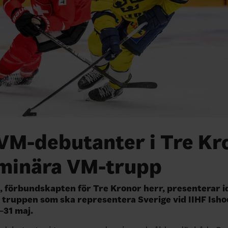
 VM-debutanter i Tre Kr
iminära VM-trupp
 förbundskapten för Tre Kronor herr, presenterar i
 truppen som ska representera Sverige vid IIHF Ish
–31 maj.