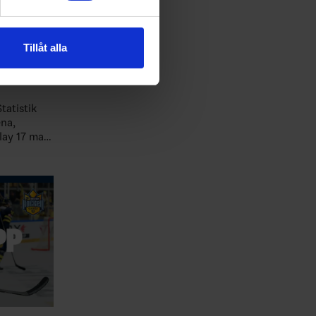
andahålla funktioner för
n information från din enhet
 tur kombinera informationen
Tillåt alla
deras tjänster.
tatistik
 maj
rk Sverige