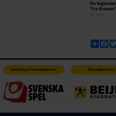
En legendar 
Tre Kronor
26-05-06
Share
Fac
Ishockeyns huvudsponsor
Huvudpartners