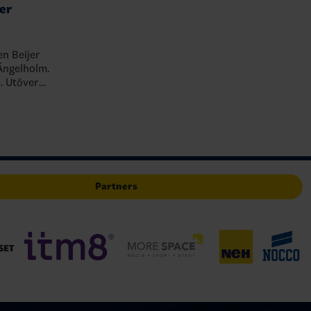
jer
n Beijer
Ängelholm.
. Utöver
larna,
on, Ol…
Partners