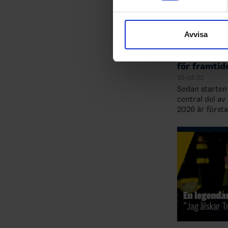
Vi använder enhetsidentifierar
sociala medier och analysera 
till de sociala medier och a
Avvisa
med annan information som du 
Offensivläg
för framtid
26-05-22
Sedan starten 
central del a
2026 är första
helt i förbund
samlade spela