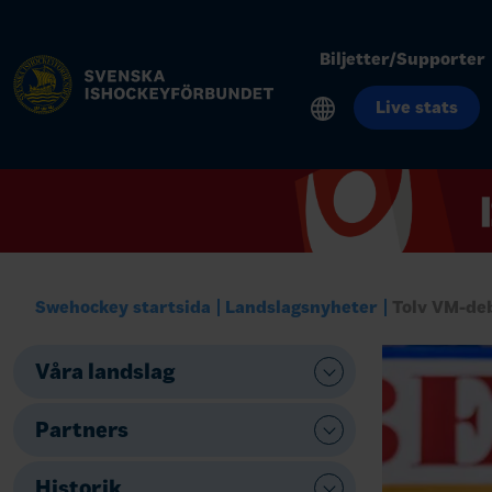
Biljetter/Supporter
Live stats
Swehockey startsida
Landslagsnyheter
Tolv VM-de
Våra landslag
Partners
Historik