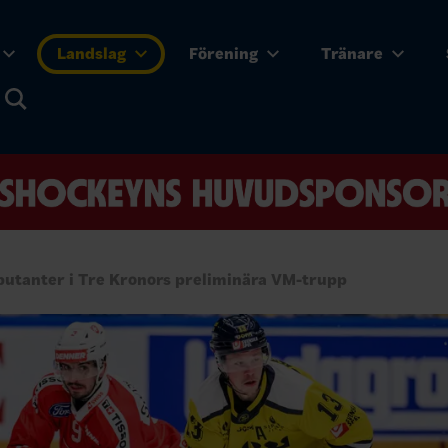
Landslag
Förening
Tränare
butanter i Tre Kronors preliminära VM-trupp