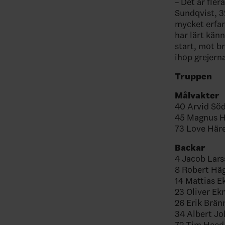
– Det är fle
Sundqvist, 3
mycket erfar
har lärt kän
start, mot br
ihop grejern
Truppen
Målvakter
40 Arvid Sö
45 Magnus He
73 Love Häre
Backar
4 Jacob Lars
8 Robert Häg
14 Mattias E
23 Oliver Ek
26 Erik Brä
34 Albert Jo
72 Tim Heed