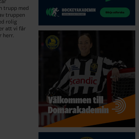
car
 en trupp med
 av truppen
d rolig
 att vi får
 herr.