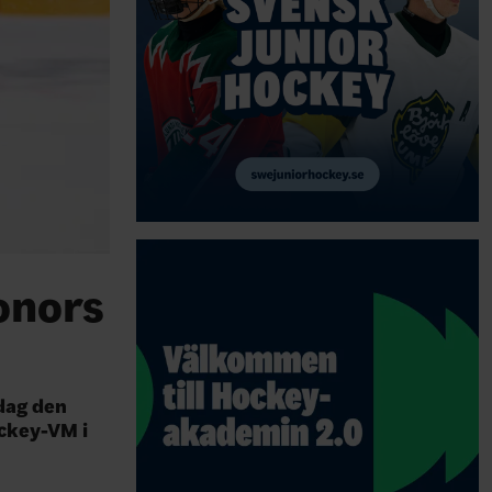
onors
dag den
ockey-VM i