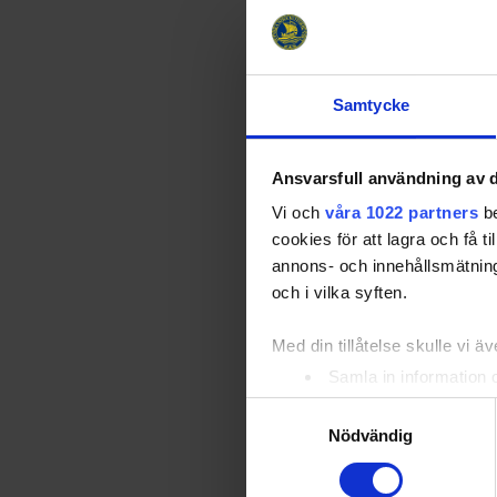
Holmström, L
Ändring i tr
lämnar.
Samtycke
Spelschem
För Tre Kron
https://www
Ansvarsfull användning av d
Vi och
våra 1022 partners
be
Tre Kronor herr
cookies för att lagra och få t
annons- och innehållsmätning
Se fler r
och i vilka syften.
Med din tillåtelse skulle vi äve
Relater
Samla in information 
Identifiera din enhet 
Samtyckesval
Ta reda på mer om hur dina pe
Nödvändig
eller dra tillbaka ditt samtyc