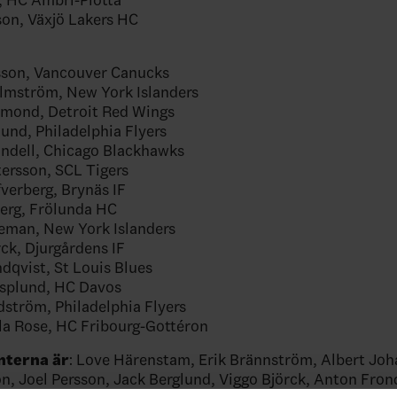
son, Växjö Lakers HC
sson, Vancouver Canucks
lmström, New York Islanders
ymond, Detroit Red Wings
lund, Philadelphia Flyers
ndell, Chicago Blackhawks
ersson, SCL Tigers
fverberg, Brynäs IF
berg, Frölunda HC
eman, New York Islanders
rck, Djurgårdens IF
dqvist, St Louis Blues
splund, HC Davos
dström, Philadelphia Flyers
la Rose, HC Fribourg-Gottéron
terna är
: Love Härenstam, Erik Brännström, Albert Joh
n, Joel Persson, Jack Berglund, Viggo Björck, Anton Fron