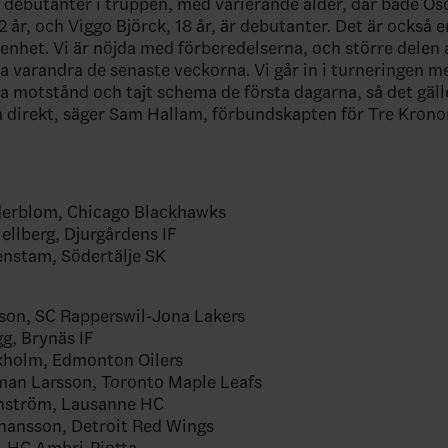
ra debutanter i truppen, med varierande ålder, där både Os
2 år, och Viggo Björck, 18 år, är debutanter. Det är också
enhet. Vi är nöjda med förberedelserna, och större delen
na varandra de senaste veckorna. Vi går in i turneringen me
a motstånd och tajt schema de första dagarna, så det gäller
a direkt, säger Sam Hallam, förbundskapten för Tre Kronor
derblom, Chicago Blackhawks
llberg, Djurgårdens IF
nstam, Södertälje SK
son, SC Rapperswil-Jona Lakers
g, Brynäs IF
kholm, Edmonton Oilers
man Larsson, Toronto Maple Leafs
nnström, Lausanne HC
hansson, Detroit Red Wings
, HC Ambri-Piotta