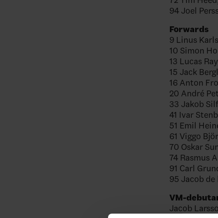
94 Joel Pers
Forwards
9 Linus Karl
10 Simon Ho
13 Lucas Ra
15 Jack Berg
16 Anton Fro
20 André Pet
33 Jakob Sil
41 Ivar Sten
51 Emil Hein
61 Viggo Bjö
70 Oskar Sun
74 Rasmus A
91 Carl Grun
95 Jacob de 
VM-debutan
Jacob Larsso