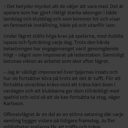
– Det betyder mycket att de väljer att vara med. Det är
spelare som har gjort riktigt starka säsonger i både
landslag och klubblag och som kommer hit och visar
en fantastisk inställning, både på och utanför isen.
Under lägret ställs höga krav på spelarna, med dubbla
ispass och fysträning varje dag. Trots den hårda
belastningen har engagemanget varit genomgående
högt – något som imponerat på ledarstaben. Samtidigt
betonas vikten av arbetet som sker efter lägret.
– Jag är väldigt imponerad över tjejernas insats och
hur de fortsätter köra på trots att det är tufft. För att
fortsätta utvecklas krävs mod att träna hårt även i
vardagen och att klubbarna ger dem tillräckligt med
speltid och istid så att de kan fortsätta ta steg, säger
Karlsson.
Offensivlägret är en del av en större satsning där varje
samling bygger vidare på tidigare framsteg. Ju fler
möjligheter spelarna får att träffa och träna