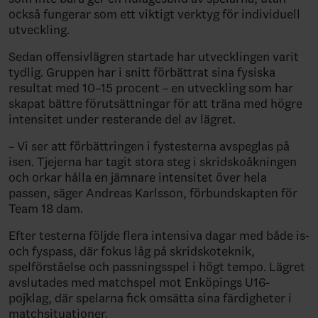
också fungerar som ett viktigt verktyg för individuell
utveckling.
Sedan offensivlägren startade har utvecklingen varit
tydlig. Gruppen har i snitt förbättrat sina fysiska
resultat med 10–15 procent – en utveckling som har
skapat bättre förutsättningar för att träna med högre
intensitet under resterande del av lägret.
– Vi ser att förbättringen i fystesterna avspeglas på
isen. Tjejerna har tagit stora steg i skridskoåkningen
och orkar hålla en jämnare intensitet över hela
passen, säger Andreas Karlsson, förbundskapten för
Team 18 dam.
Efter testerna följde flera intensiva dagar med både is-
och fyspass, där fokus låg på skridskoteknik,
spelförståelse och passningsspel i högt tempo. Lägret
avslutades med matchspel mot Enköpings U16-
pojklag, där spelarna fick omsätta sina färdigheter i
matchsituationer.