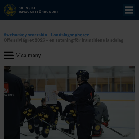
Swehockey startsida
Landslagsnyheter
Offensivlägret 2026 – en satsning för framtidens landslag