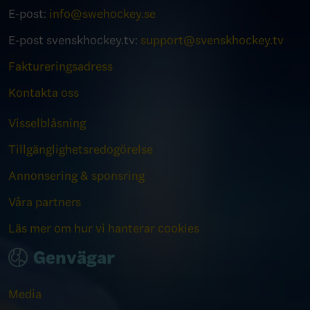
E-post:
info@swehockey.se
E-post svenskhockey.tv:
support@svenskhockey.tv
Faktureringsadress
Kontakta oss
Visselblåsning
Tillgänglighetsredogörelse
Annonsering & sponsring
Våra partners
Läs mer om hur vi hanterar cookies
Genvägar
Media