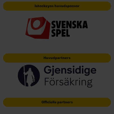
Ishockeyns huvudsponsor
Huvudpartners
Officiella partners