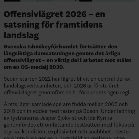
Offensivlägret 2026 – en
satsning för framtidens
landslag
Svenska Ishockeyförbundet fortsätter den
långsiktiga damsatsningen genom det årliga
offensivlägret – en viktig del i arbetet mot målet
om en OS-medalj 2030.
Sedan starten 2022 har lägret blivit en central del av
landslagsverksamheten, och 2026 är första året
offensivlägret genomförs helt i förbundets egen regi.
Årets läger samlade spelare födda mellan 2005 och
2010 och inleddes med tester på Bosön. Under ledning
av fystränarna Jesper Sjökvist och Ida Kyrilis
genomfördes ett omfattande testbatteri med fokus på
styrka, kondition, explosivitet och snabbhet – tester
som inte bara ger en nulägesbild av spelarna, utan