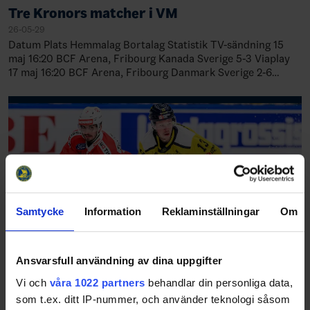
Tre Kronors matcher i VM
26-05-29
Datum Plats Hemmalag Bortalag Statistik TV-sändning 15
maj 16:20 BCF Arena, Fribourg Kanada Sverige 5-3 Viaplay
17 maj 16:20 BCF Arena, Fribourg Danmark Sverige 2-6
Viaplay 18 maj 20:20 BCF A…
Samtycke
Information
Reklaminställningar
Om
Ansvarsfull användning av dina uppgifter
Vi och
våra 1022 partners
behandlar din personliga data,
Tolv VM-debutanter i Tre Kronors
som t.ex. ditt IP-nummer, och använder teknologi såsom
preliminära VM-trupp