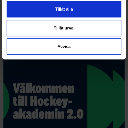
vidarebefordrar även sådana identifierare och annan
Tillåt alla
information från din enhet till de sociala medier och
annons- och analysföretag som vi samarbetar med.
Dessa kan i sin tur kombinera informationen med annan
Tillåt urval
information som du har tillhandahållit eller som de har
samlat in när du har använt deras tjänster.
Avvisa