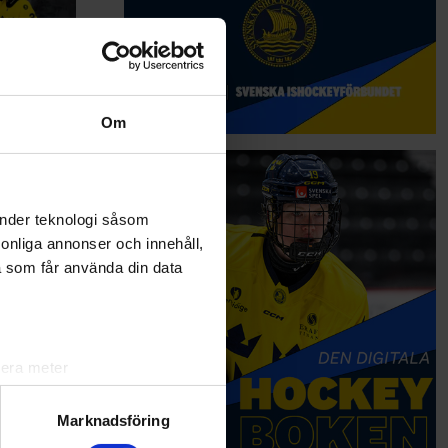
Om
 Dam-VM
och kommer
änder teknologi såsom
eiz och
rsonliga annonser och innehåll,
i Sport and
a som får använda din data
rige
 med ma…
lera meter
ryck)
ljsektionen
. Du kan ändra
Marknadsföring