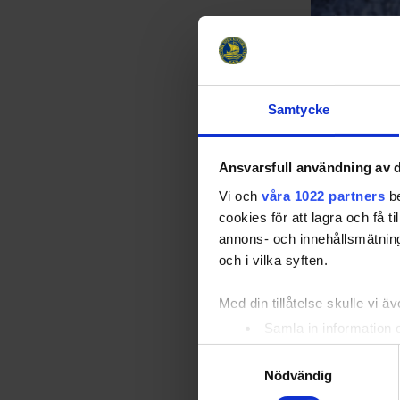
Samtycke
Tre Kronor 
på Prime V
Ansvarsfull användning av d
25-09-26
Vi och
våra 1022 partners
be
Serien spelad
cookies för att lagra och få t
2024/2025 och
annons- och innehållsmätning
mot hemma-VM
halvtimmeslån
och i vilka syften.
inblick i Folk
Med din tillåtelse skulle vi äve
Samla in information 
Identifiera din enhet 
Samtyckesval
Ta reda på mer om hur dina pe
Nödvändig
eller dra tillbaka ditt samtyc