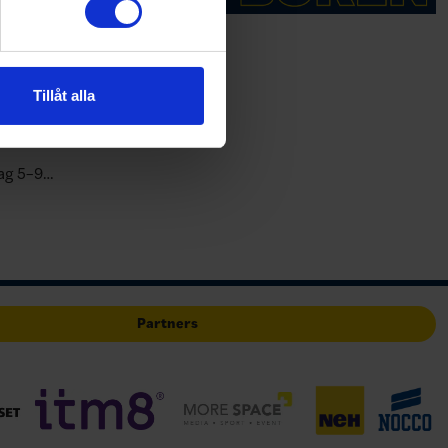
andahålla funktioner för
n information från din enhet
amn
 tur kombinera informationen
Tillåt alla
deras tjänster.
 Tjeckien
dag 5–9
lricehamn
ngeras i s…
Partners