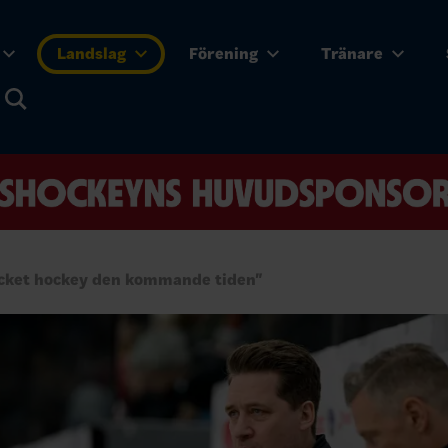
Landslag
Förening
Tränare
cket hockey den kommande tiden"