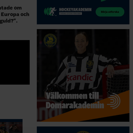
ratade om
i Europa och
guld?".