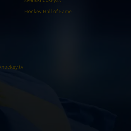
svenskhockey.tv
Hockey Hall of Fame
hockey.tv