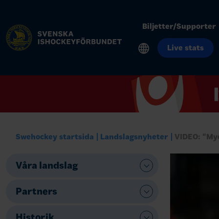
Biljetter/Supporter
Live stats
Swehockey startsida
Landslagsnyheter
VIDEO: "My
Våra landslag
Partners
Historik