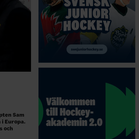
apten Sam
 i Europa.
s och