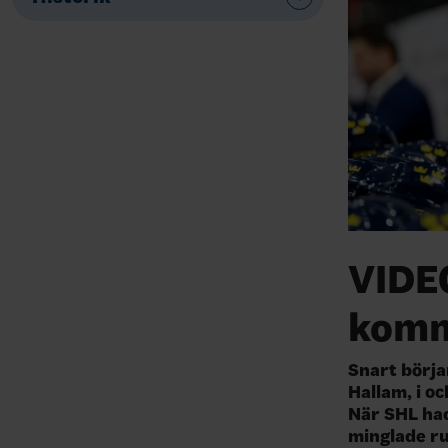
VIDE
komm
Snart börja
Hallam, i o
När SHL had
minglade ru