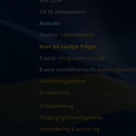
Box 5204
121 18 Johanneshov
Kontakt
Telefon:
+4684490400
Svar på vanliga frågor
E-post:
info@swehockey.se
E-post svenskhockey.tv:
support@svensk
Faktureringsadress
Kontakta oss
Visselblåsning
Tillgänglighetsredogörelse
Annonsering & sponsring