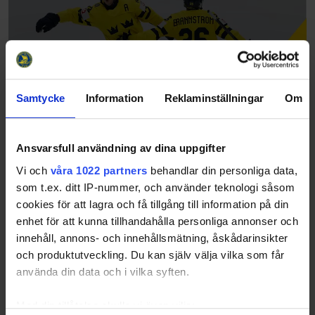
Samtycke
Information
Reklaminställningar
Om
Ansvarsfull användning av dina uppgifter
Lucas Raymond: "Det är en ära, men det
Vi och
våra 1022 partners
behandlar din personliga data,
kommer ett ansvar med det också"
som t.ex. ditt IP-nummer, och använder teknologi såsom
26-05-29
cookies för att lagra och få tillgång till information på din
enhet för att kunna tillhandahålla personliga annonser och
innehåll, annons- och innehållsmätning, åskådarinsikter
och produktutveckling. Du kan själv välja vilka som får
använda din data och i vilka syften.
Med din tillåtelse skulle vi även vilja: