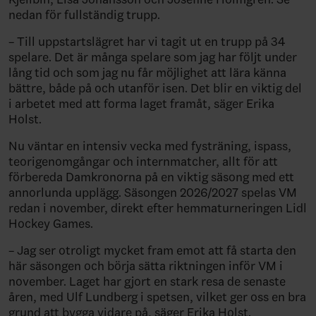
nedan för fullständig trupp.
– Till uppstartslägret har vi tagit ut en trupp på 34
spelare. Det är många spelare som jag har följt under
lång tid och som jag nu får möjlighet att lära känna
bättre, både på och utanför isen. Det blir en viktig del
i arbetet med att forma laget framåt, säger Erika
Holst.
Nu väntar en intensiv vecka med fysträning, ispass,
teorigenomgångar och internmatcher, allt för att
förbereda Damkronorna på en viktig säsong med ett
annorlunda upplägg. Säsongen 2026/2027 spelas VM
redan i november, direkt efter hemmaturneringen Lidl
Hockey Games.
– Jag ser otroligt mycket fram emot att få starta den
här säsongen och börja sätta riktningen inför VM i
november. Laget har gjort en stark resa de senaste
åren, med Ulf Lundberg i spetsen, vilket ger oss en bra
grund att bygga vidare på, säger Erika Holst.