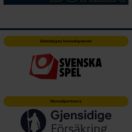
Ishockeyns huvudsponsor
Huvudpartners