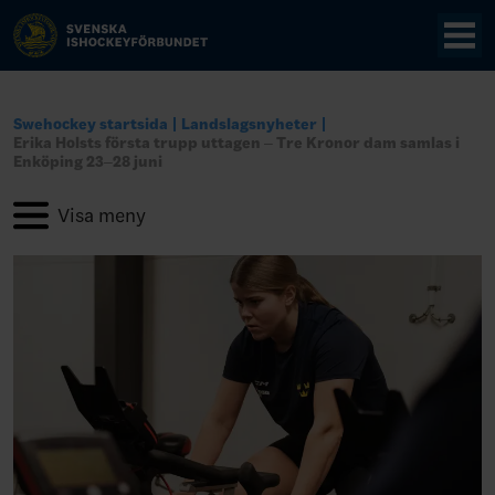
Swehockey startsida
Landslagsnyheter
Erika Holsts första trupp uttagen – Tre Kronor dam samlas i
Enköping 23–28 juni