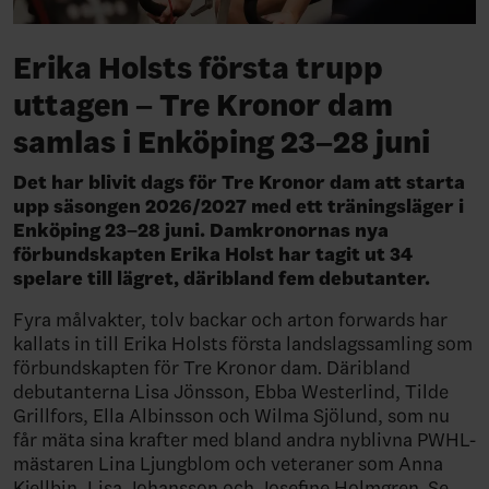
Erika Holsts första trupp
uttagen – Tre Kronor dam
samlas i Enköping 23–28 juni
Det har blivit dags för Tre Kronor dam att starta
upp säsongen 2026/2027 med ett träningsläger i
Enköping 23–28 juni. Damkronornas nya
förbundskapten Erika Holst har tagit ut 34
spelare till lägret, däribland fem debutanter.
Fyra målvakter, tolv backar och arton forwards har
kallats in till Erika Holsts första landslagssamling som
förbundskapten för Tre Kronor dam. Däribland
debutanterna Lisa Jönsson, Ebba Westerlind, Tilde
Grillfors, Ella Albinsson och Wilma Sjölund, som nu
får mäta sina krafter med bland andra nyblivna PWHL-
mästaren Lina Ljungblom och veteraner som Anna
Kjellbin, Lisa Johansson och Josefine Holmgren. Se