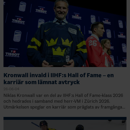
Kronwall invald i IIHF:s Hall of Fame – en
karriär som lämnat avtryck
26-06-04
Niklas Kronwall var en del av IIHF:s Hall of Fame-klass 2026
och hedrades i samband med herr-VM i Zürich 2026.
Utmärkelsen speglar en karriär som präglats av framgångar
både i Sverige, på den internat…