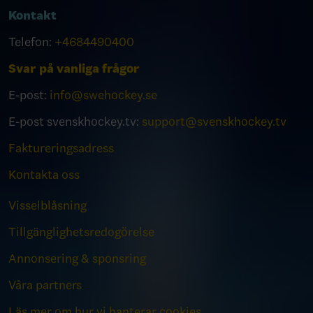
Kontakt
Telefon:
+4684490400
Svar på vanliga frågor
E-post:
info@swehockey.se
E-post svenskhockey.tv:
support@svenskhockey.tv
Faktureringsadress
Kontakta oss
Visselblåsning
Tillgänglighetsredogörelse
Annonsering & sponsring
Våra partners
Läs mer om hur vi hanterar cookies