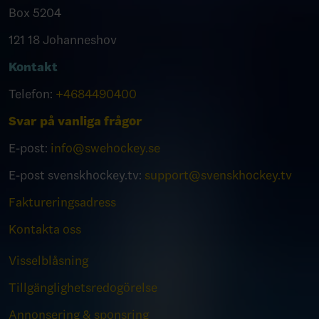
Box 5204
121 18 Johanneshov
Kontakt
Telefon:
+4684490400
Svar på vanliga frågor
E-post:
info@swehockey.se
E-post svenskhockey.tv:
support@svenskhockey.tv
Faktureringsadress
Kontakta oss
Visselblåsning
Tillgänglighetsredogörelse
Annonsering & sponsring