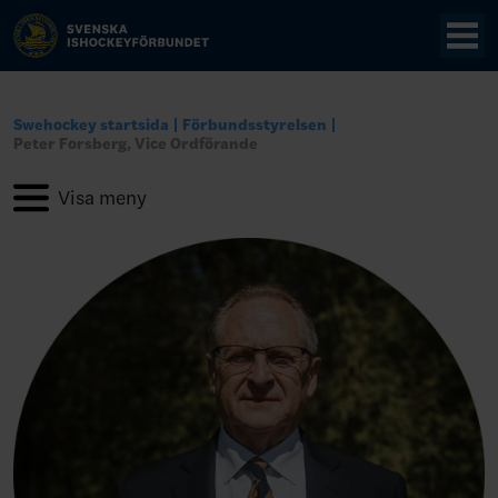
Swehockey startsida
Förbundsstyrelsen
Peter Forsberg, Vice Ordförande