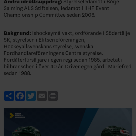
Andra idrottsuppdrag:
Styrelseledamot i Börje
Salming ALS Stiftelsen, ledamot i IIHF Event
Championship Committee sedan 2008.
Bakgrund:
Ishockeymålvakt, ordförande i Södertälje
SK, styrelsen i Elitserieföreningen,
Hockeyallsvenskans styrelse, svenska
Fordhandlareföreningens Centralstyrelse.
Fordåterförsäljare i egen regi sedan 1985, arbetat i
bilbranschen i över 40 år. Driver egen gård i Mariefred
sedan 1988.
Share
Facebook
Twitter
Email
Print