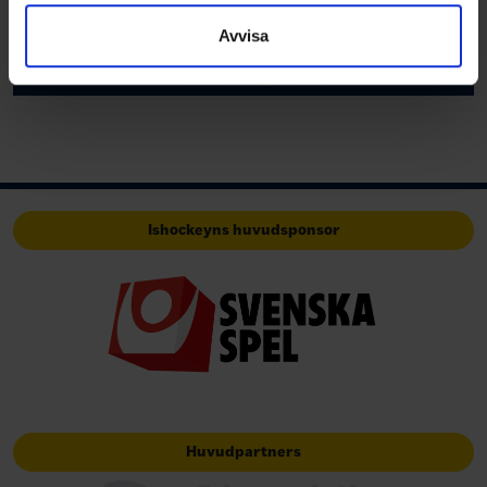
samlat in när du har använt deras tjänster.
Avvisa
Ishockeyns huvudsponsor
Huvudpartners