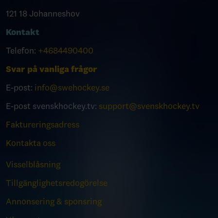
121 18 Johanneshov
Kontakt
Telefon:
+4684490400
Svar på vanliga frågor
E-post:
info@swehockey.se
E-post svenskhockey.tv:
support@svenskhockey.tv
Faktureringsadress
Kontakta oss
Visselblåsning
Tillgänglighetsredogörelse
Annonsering & sponsring