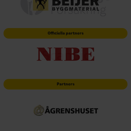
Officiella partners
Partners