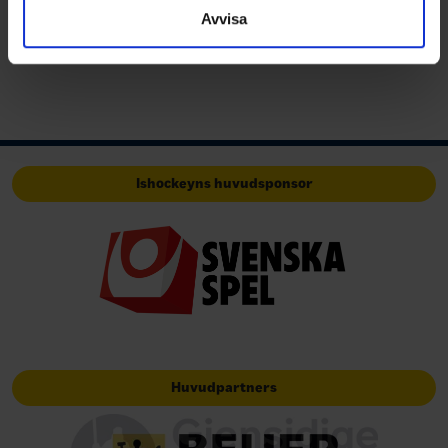
Avvisa
Ishockeyns huvudsponsor
Huvudpartners