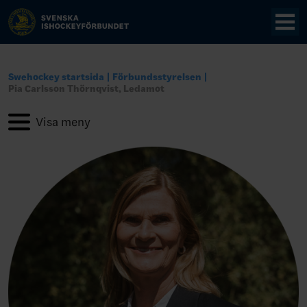
Swehockey startsida
Förbundsstyrelsen
Pia Carlsson Thörnqvist, Ledamot