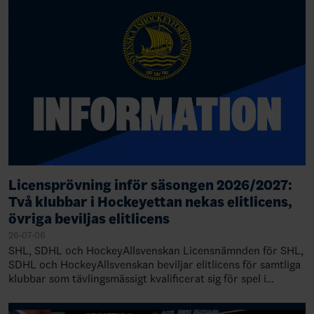
Licensprövning inför säsongen 2026/2027:
Två klubbar i Hockeyettan nekas elitlicens,
övriga beviljas elitlicens
26-07-06
SHL, SDHL och HockeyAllsvenskan Licensnämnden för SHL,
SDHL och HockeyAllsvenskan beviljar elitlicens för samtliga
klubbar som tävlingsmässigt kvalificerat sig för spel i
respektive liga 2026/2027. Ny…