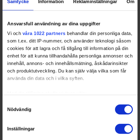
Samtycke
Information
Reklaminställningar
Om
Ansvarsfull användning av dina uppgifter
Vi och
våra 1022 partners
behandlar din personliga data,
som t.ex. ditt IP-nummer, och använder teknologi såsom
cookies för att lagra och få tillgång till information på din
enhet för att kunna tillhandahålla personliga annonser och
innehåll, annons- och innehållsmätning, åskådarinsikter
och produktutveckling. Du kan själv välja vilka som får
använda din data och i vilka syften.
Med din tillåtelse skulle vi även vilja:
Samla in information om din geografiska plats
Samtyckesval
Nödvändig
som kan ha en noggrannhet på upp till flera meter
Identifiera din enhet genom att aktivt skanna den
för specifika kännetecken (fingeravtryck)
Inställningar
Ta reda på mer om hur dina personliga uppgifter