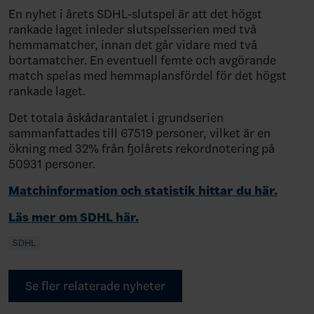
En nyhet i årets SDHL-slutspel är att det högst
rankade laget inleder slutspelsserien med två
hemmamatcher, innan det går vidare med två
bortamatcher. En eventuell femte och avgörande
match spelas med hemmaplansfördel för det högst
rankade laget.
Det totala åskådarantalet i grundserien
sammanfattades till 67519 personer, vilket är en
ökning med 32% från fjolårets rekordnotering på
50931 personer.
Matchinformation och statistik hittar du här.
Läs mer om SDHL här.
SDHL
Se fler relaterade nyheter