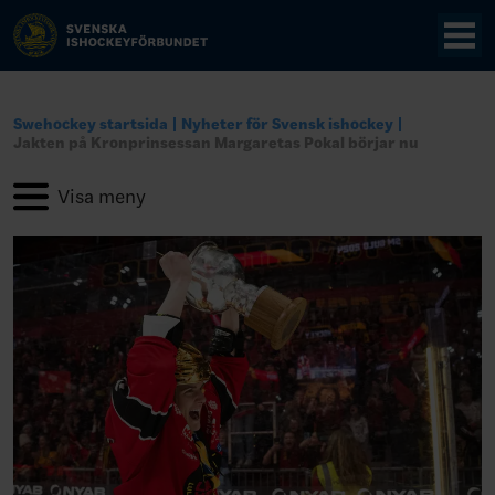
Swehockey startsida
Nyheter för Svensk ishockey
Jakten på Kronprinsessan Margaretas Pokal börjar nu