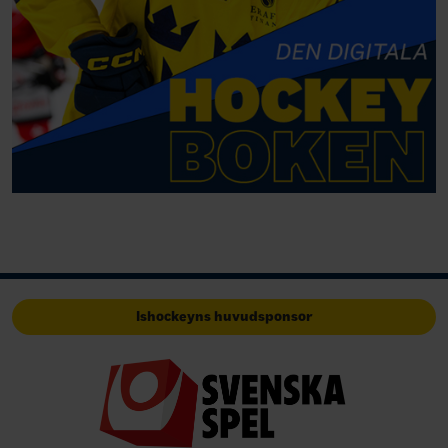
Ishockeyns huvudsponsor