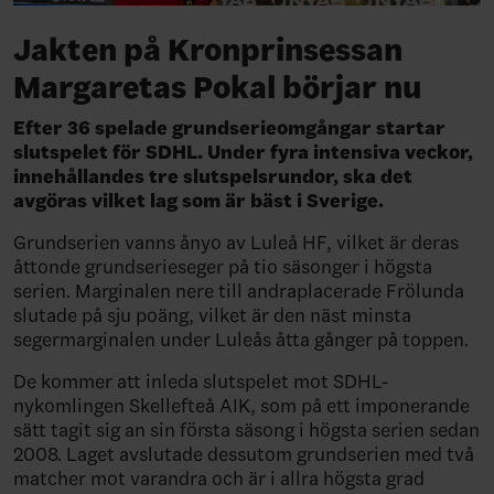
Jakten på Kronprinsessan
Margaretas Pokal börjar nu
Efter 36 spelade grundserieomgångar startar
slutspelet för SDHL. Under fyra intensiva veckor,
innehållandes tre slutspelsrundor, ska det
avgöras vilket lag som är bäst i Sverige.
Grundserien vanns ånyo av Luleå HF, vilket är deras
åttonde grundserieseger på tio säsonger i högsta
serien. Marginalen nere till andraplacerade Frölunda
slutade på sju poäng, vilket är den näst minsta
segermarginalen under Luleås åtta gånger på toppen.
De kommer att inleda slutspelet mot SDHL-
nykomlingen Skellefteå AIK, som på ett imponerande
sätt tagit sig an sin första säsong i högsta serien sedan
2008. Laget avslutade dessutom grundserien med två
matcher mot varandra och är i allra högsta grad