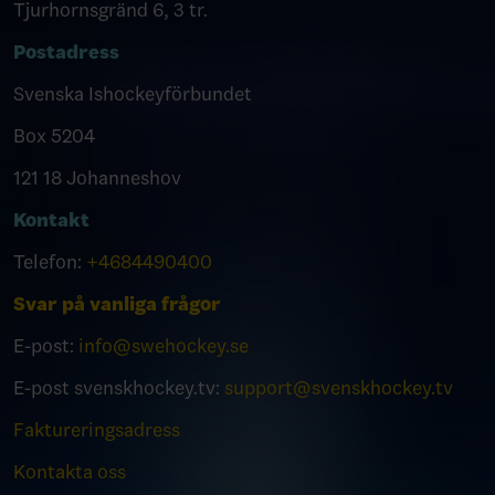
Tjurhornsgränd 6, 3 tr.
Postadress
Svenska Ishockeyförbundet
Box 5204
121 18 Johanneshov
Kontakt
Telefon:
+4684490400
Svar på vanliga frågor
E-post:
info@swehockey.se
E-post svenskhockey.tv:
support@svenskhockey.tv
Faktureringsadress
Kontakta oss