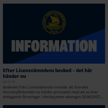
Därmed står det klart att Falu IF de…
Efter Licensnämndens besked – det här
händer nu
26-07-07
Beskedet från Licensnämnden innebär att Svenska
Ishockeyförbundet nu inleder processen med att se över
deltagande föreningar i Hockeyettan säsongen 2026/2027.
Detta innebär också att serieindelni…