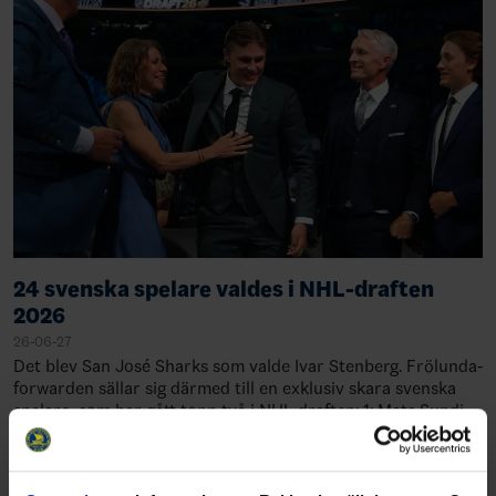
24 svenska spelare valdes i NHL-draften
2026
26-06-27
Det blev San José Sharks som valde Ivar Stenberg. Frölunda-
forwarden sällar sig därmed till en exklusiv skara svenska
spelare, som har gått topp två i NHL-draften: 1: Mats Sundin,
Quebec, 19891: Rasmu…
Share
Facebook
Twitter
Email
Print