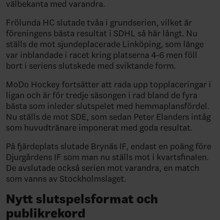
välbekanta med varandra.
Frölunda HC slutade tvåa i grundserien, vilket är
föreningens bästa resultat i SDHL så här långt. Nu
ställs de mot sjundeplacerade Linköping, som länge
var inblandade i racet kring platserna 4-6 men föll
bort i seriens slutskede med sviktande form.
MoDo Hockey fortsätter att rada upp topplaceringar i
ligan och är för tredje säsongen i rad bland de fyra
bästa som inleder slutspelet med hemmaplansfördel.
Nu ställs de mot SDE, som sedan Peter Elanders intåg
som huvudtränare imponerat med goda resultat.
På fjärdeplats slutade Brynäs IF, endast en poäng före
Djurgårdens IF som man nu ställs mot i kvartsfinalen.
De avslutade också serien mot varandra, en match
som vanns av Stockholmslaget.
Nytt slutspelsformat och
publikrekord