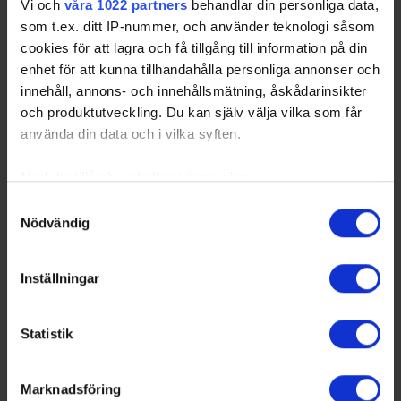
Vi och
våra 1022 partners
behandlar din personliga data,
som t.ex. ditt IP-nummer, och använder teknologi såsom
cookies för att lagra och få tillgång till information på din
Licensprövning inför säsongen 2026/2027:
enhet för att kunna tillhandahålla personliga annonser och
Två klubbar i Hockeyettan nekas elitlicens,
innehåll, annons- och innehållsmätning, åskådarinsikter
övriga beviljas elitlicens
och produktutveckling. Du kan själv välja vilka som får
26-07-06
använda din data och i vilka syften.
SHL, SDHL och HockeyAllsvenskan Licensnämnden för SHL,
SDHL och HockeyAllsvenskan beviljar elitlicens för samtliga
klubbar som tävlingsmässigt kvalificerat sig för spel i
Med din tillåtelse skulle vi även vilja:
respektive liga 2026/2027. Ny…
Samla in information om din geografiska plats
Samtyckesval
Nödvändig
som kan ha en noggrannhet på upp till flera meter
Identifiera din enhet genom att aktivt skanna den
för specifika kännetecken (fingeravtryck)
Inställningar
Ta reda på mer om hur dina personliga uppgifter
behandlas och ställ in dina preferenser i
detaljsektionen
.
Statistik
Du kan ändra eller dra tillbaka ditt samtycke när som
helst från cookie-förklaringen.
Marknadsföring
Vi använder enhetsidentifierare för att anpassa innehållet