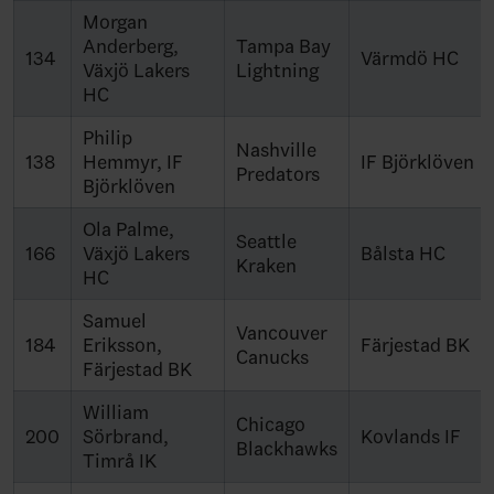
Morgan
Anderberg,
Tampa Bay
134
Värmdö HC
Växjö Lakers
Lightning
HC
Philip
Nashville
138
Hemmyr, IF
IF Björklöven
Predators
Björklöven
Ola Palme,
Seattle
166
Växjö Lakers
Bålsta HC
Kraken
HC
Samuel
Vancouver
184
Eriksson,
Färjestad BK
Canucks
Färjestad BK
William
Chicago
200
Sörbrand,
Kovlands IF
Blackhawks
Timrå IK