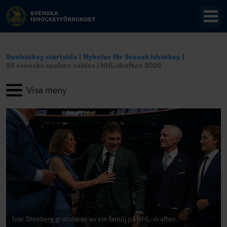
Swehockey startsida
Nyheter för Svensk ishockey
24 svenska spelare valdes i NHL-draften 2026
Ivar Stenberg gratuleras av sin familj på NHL-draften.