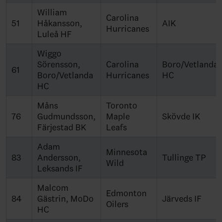
William
Carolina
51
Håkansson,
AIK
Hurricanes
Luleå HF
Wiggo
Sörensson,
Carolina
Boro/Vetlanda
61
Boro/Vetlanda
Hurricanes
HC
HC
Måns
Toronto
76
Gudmundsson,
Maple
Skövde IK
Färjestad BK
Leafs
Adam
Minnesota
83
Andersson,
Tullinge TP
Wild
Leksands IF
Malcom
Edmonton
84
Gästrin, MoDo
Järveds IF
Oilers
HC