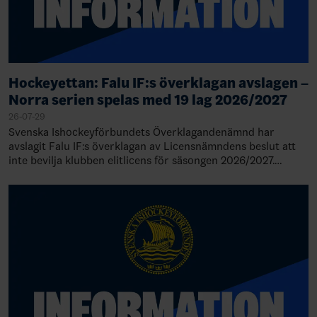
Hockeyettan: Falu IF:s överklagan avslagen –
Norra serien spelas med 19 lag 2026/2027
26-07-29
Svenska Ishockeyförbundets Överklagandenämnd har
avslagit Falu IF:s överklagan av Licensnämndens beslut att
inte bevilja klubben elitlicens för säsongen 2026/2027.
Därmed står det klart att Falu IF de…