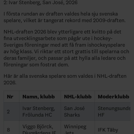
2: Ivar Stenberg, San José, 2026
I första rundan av draften valdes hela sju svenska
spelare, vilket är tangerat rekord med 2009-draften.
NHL-draften 2026 blev ytterligare ett kvitto på det
fina utvecklingsarbete som pågår ute i hockey-
Sveriges föreningar med att få fram ishockeyspelare
av hög klass. Vi riktar ett stort grattis till spelarna och
deras familjer, och passar på att hylla alla ledare och
föreningar som fostrat dem.
Här är alla svenska spelare som valdes i NHL-draften
2026.
Nr
Namn, klubb
NHL-klubb
Moderklubb
Ivar Stenberg,
San José
Stenungsunds
2
Frölunda HC
Sharks
HF
Viggo Björck,
Winnipeg
8
IFK Täby
Djurgårdens IF
Jets