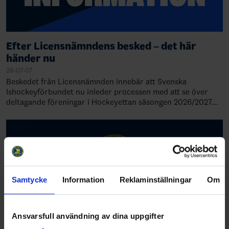
Efter Licensnämndens besked – det här
händer nu
26-07-07
Beskedet från Licensnämnden innebär att Svenska
Ishockeyförbundet nu inleder processen med att se över
deltagande föreningar i Hockeyettan säsongen 2026/2027.
Detta innebär också att serieindelni…
Samtycke
Information
Reklaminställningar
Om
Ansvarsfull användning av dina uppgifter