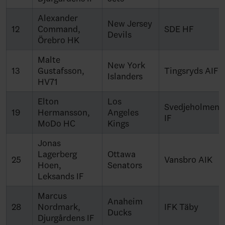
Alexander
New Jersey
12
Command,
SDE HF
Devils
Örebro HK
Malte
New York
13
Gustafsson,
Tingsryds AIF
Islanders
HV71
Elton
Los
Svedjeholmens
19
Hermansson,
Angeles
IF
MoDo HC
Kings
Jonas
Lagerberg
Ottawa
25
Vansbro AIK
Hoen,
Senators
Leksands IF
Marcus
Anaheim
28
Nordmark,
IFK Täby
Ducks
Djurgårdens IF