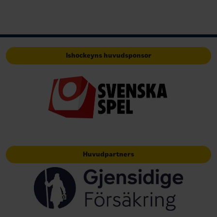
Ishockeyns huvudsponsor
Huvudpartners