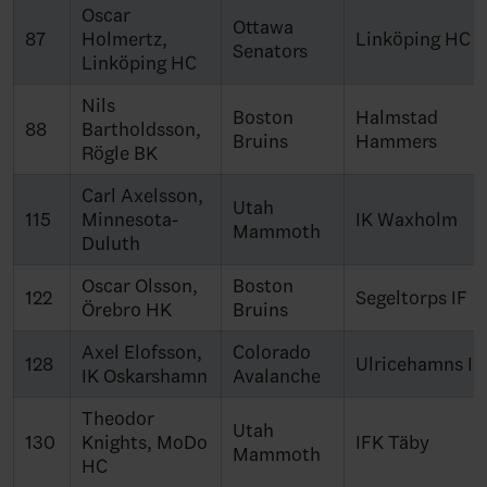
Oscar
Ottawa
87
Holmertz,
Linköping HC
Senators
Linköping HC
Nils
Boston
Halmstad
88
Bartholdsson,
Bruins
Hammers
Rögle BK
Carl Axelsson,
Utah
115
Minnesota-
IK Waxholm
Mammoth
Duluth
Oscar Olsson,
Boston
122
Segeltorps IF
Örebro HK
Bruins
Axel Elofsson,
Colorado
128
Ulricehamns IF
IK Oskarshamn
Avalanche
Theodor
Utah
130
Knights, MoDo
IFK Täby
Mammoth
HC