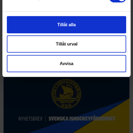
Vi använder enhetsidentifierare för att anpassa innehållet
och annonserna till användarna, tillhandahålla funktioner
för sociala medier och analysera vår trafik. Vi
vidarebefordrar även sådana identifierare och annan
Tillåt alla
information från din enhet till de sociala medier och
annons- och analysföretag som vi samarbetar med.
Dessa kan i sin tur kombinera informationen med annan
Tillåt urval
information som du har tillhandahållit eller som de har
samlat in när du har använt deras tjänster.
Avvisa