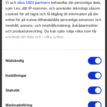
Vi och
våra 1022 partners
behandlar din personliga data,
som t.ex. ditt IP-nummer, och använder teknologi såsom
cookies för att lagra och få tillgång till information på din
enhet för att kunna tillhandahålla personliga annonser och
innehåll, annons- och innehållsmätning, åskådarinsikter
och produktutveckling. Du kan själv välja vilka som får
använda din data och i vilka syften.
Med din tillåtelse skulle vi även vilja:
Samla in information om din geografiska plats
Samtyckesval
Nödvändig
som kan ha en noggrannhet på upp till flera meter
Identifiera din enhet genom att aktivt skanna den
för specifika kännetecken (fingeravtryck)
Inställningar
Ta reda på mer om hur dina personliga uppgifter
behandlas och ställ in dina preferenser i
detaljsektionen
.
Statistik
Du kan ändra eller dra tillbaka ditt samtycke när som
helst från cookie-förklaringen.
Marknadsföring