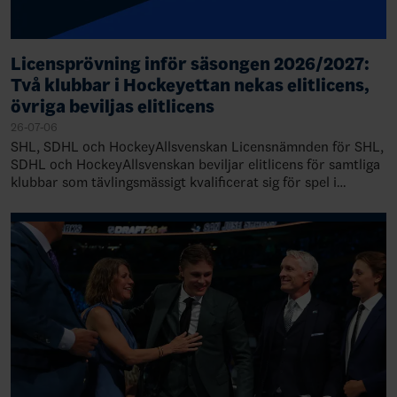
Licensprövning inför säsongen 2026/2027:
Två klubbar i Hockeyettan nekas elitlicens,
övriga beviljas elitlicens
26-07-06
SHL, SDHL och HockeyAllsvenskan Licensnämnden för SHL,
SDHL och HockeyAllsvenskan beviljar elitlicens för samtliga
klubbar som tävlingsmässigt kvalificerat sig för spel i
respektive liga 2026/2027. Ny…