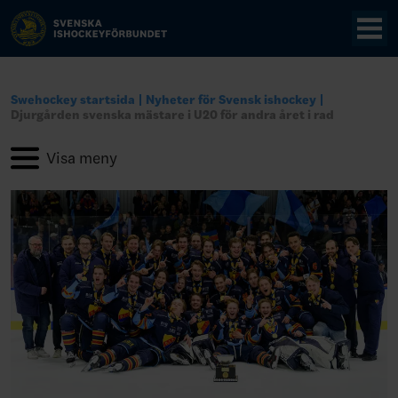
Swehockey startsida
Nyheter för Svensk ishockey
Djurgården svenska mästare i U20 för andra året i rad