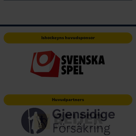
Ishockeyns huvudsponsor
Huvudpartners