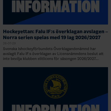
Hockeyettan: Falu IF:s överklagan avslagen –
Norra serien spelas med 19 lag 2026/2027
26-07-29
Svenska Ishockeyförbundets Överklagandenämnd har
avslagit Falu IF:s överklagan av Licensnämndens beslut att
inte bevilja klubben elitlicens för säsongen 2026/2027.
Därmed står det klart att Falu IF de…