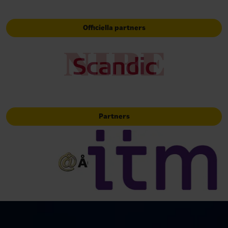
Officiella partners
Partners