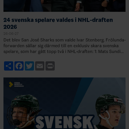
24 svenska spelare valdes i NHL-draften
2026
26-06-27
Det blev San José Sharks som valde Ivar Stenberg. Frölunda-
forwarden sällar sig därmed till en exklusiv skara svenska
spelare, som har gått topp två i NHL-draften: 1: Mats Sundin,
Quebec, 19891: Rasmu…
Share
Facebook
Twitter
Email
Print