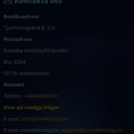
Kontakta oss
Besöksadress
Tjurhornsgränd 6, 3 tr.
Postadress
Svenska Ishockeyförbundet
Box 5204
121 18 Johanneshov
Kontakt
Telefon:
+4684490400
Svar på vanliga frågor
E-post:
info@swehockey.se
E-post svenskhockey.tv:
support@svenskhockey.tv