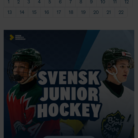
1
2
3
4
5
6
7
8
9
10
11
12
13
14
15
16
17
18
19
20
21
22