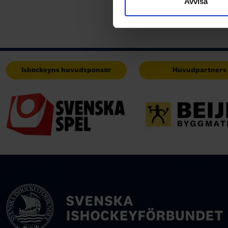
Avvisa
med annan information som du 
Ishockeyns huvudsponsor
Huvudpartners