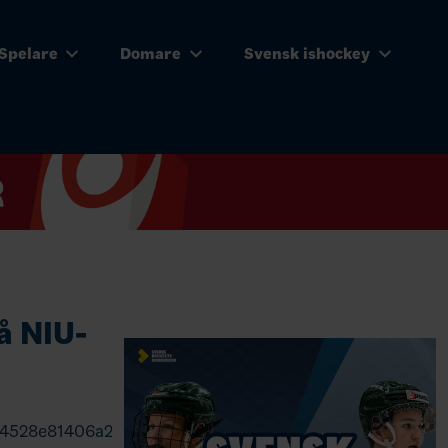
Spelare
Domare
Svensk ishockey
å NIU-
444528e81406a2ed1871d