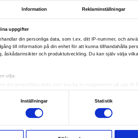
Information
Reklaminställningar
ina uppgifter
handlar din personliga data, som t.ex. ditt IP-nummer, och anv
illgång till information på din enhet för att kunna tillhandahålla pe
, åskådarinsikter och produktutveckling. Du kan själv välja vilk
n vilja:
om din geografiska plats som kan ha en noggrannhet på upp till f
genom att aktivt skanna den för specifika kännetecken (fingeravt
rsonliga uppgifter behandlas och ställ in dina preferenser i
deta
Inställningar
Statistik
ke när som helst från cookie-förklaringen.
e för att anpassa innehållet och annonserna till användarna, tillh
vår trafik. Vi vidarebefordrar även sådana identifierare och anna
nnons- och analysföretag som vi samarbetar med. Dessa kan i sin