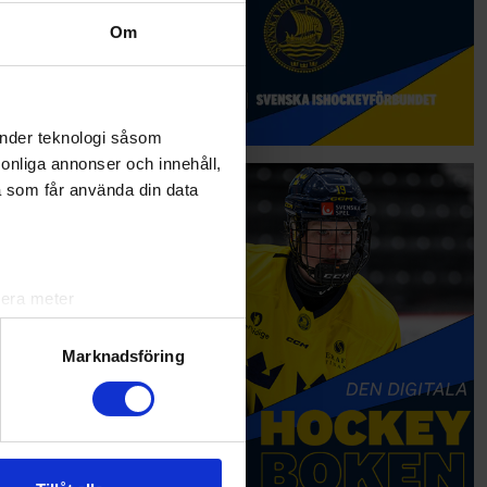
Om
änder teknologi såsom
rsonliga annonser och innehåll,
a som får använda din data
lera meter
ryck)
ljsektionen
. Du kan ändra
Marknadsföring
andahålla funktioner för
n information från din enhet
 tur kombinera informationen