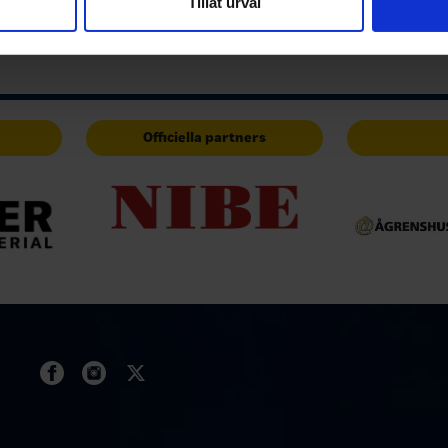
Tillåt urval
har tillhandahållit eller som de har samlat in när du har använt 
Officiella partners