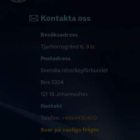
Kontakta oss
Besöksadress
Tjurhornsgränd 6, 3 tr.
Postadress
Svenska Ishockeyförbundet
Box 5204
121 18 Johanneshov
Kontakt
Telefon:
+4684490400
Svar på vanliga frågor