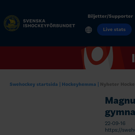
Biljetter/Supporter
Live stats
Swehockey startsida
Hockeyhemma
Nyheter Hock
Magnus
gymna
22-09-16
https://swe