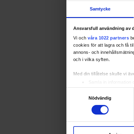
Samtycke
Ansvarsfull användning av d
Vi och
våra 1022 partners
be
cookies för att lagra och få t
annons- och innehållsmätning
och i vilka syften.
Med din tillåtelse skulle vi äve
Samla in information 
Identifiera din enhet 
Samtyckesval
Ta reda på mer om hur dina pe
Nödvändig
eller dra tillbaka ditt samtyc
Vi använder enhetsidentifierar
sociala medier och analysera 
till de sociala medier och a