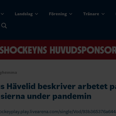
Landslag
Förening
Tränare
eyhemma
 Hävelid beskriver arbetet p
sierna under pandemin
hockeyplay.play.livearena.com/single/Vod/93b365376a6