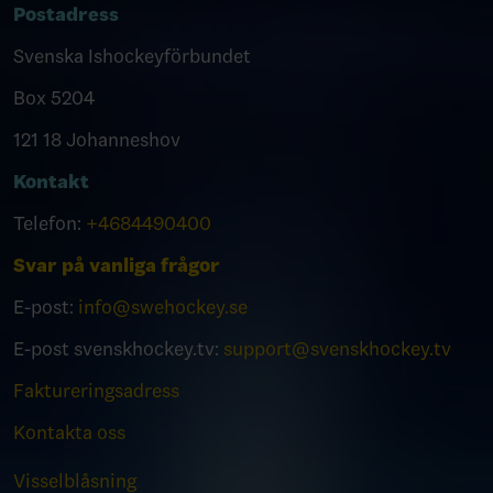
Postadress
Svenska Ishockeyförbundet
Box 5204
121 18 Johanneshov
Kontakt
Telefon:
+4684490400
Svar på vanliga frågor
E-post:
info@swehockey.se
E-post svenskhockey.tv:
support@svenskhockey.tv
Faktureringsadress
Kontakta oss
Visselblåsning