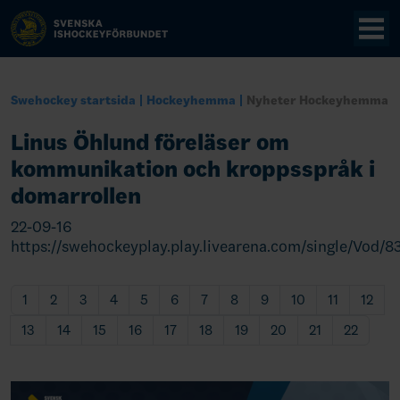
Swehockey startsida
Hockeyhemma
Nyheter Hockeyhemma
Linus Öhlund föreläser om
kommunikation och kroppsspråk i
domarrollen
22-09-16
https://swehockeyplay.play.livearena.com/single/Vod
1
2
3
4
5
6
7
8
9
10
11
12
13
14
15
16
17
18
19
20
21
22