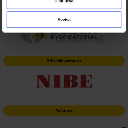
Dessa kan i sin tur kombinera informationen med annan
Tillåt urval
information som du har tillhandahållit eller som de har
Huvudpartners
samlat in när du har använt deras tjänster.
Avvisa
Officiella partners
Partners