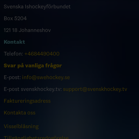
Svenska Ishockeyförbundet
Box 5204
121 18 Johanneshov
Kontakt
Telefon:
+4684490400
Svar på vanliga frågor
E-post:
info@swehockey.se
E-post svenskhockey.tv:
support@svenskhockey.tv
Faktureringsadress
Kontakta oss
Visselblåsning
Tillgänglighetsredogörelse