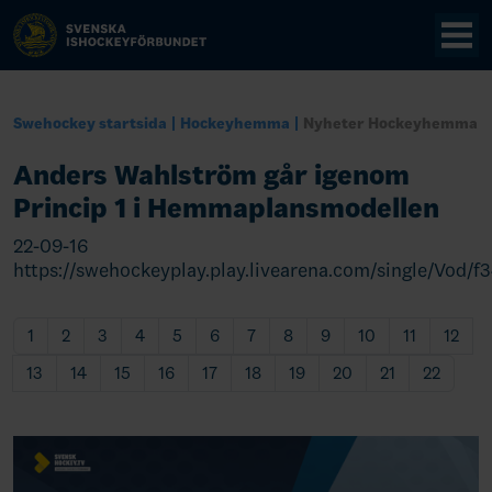
Swehockey startsida
Hockeyhemma
Nyheter Hockeyhemma
Anders Wahlström går igenom
Princip 1 i Hemmaplansmodellen
22-09-16
https://swehockeyplay.play.livearena.com/single/Vo
1
2
3
4
5
6
7
8
9
10
11
12
13
14
15
16
17
18
19
20
21
22