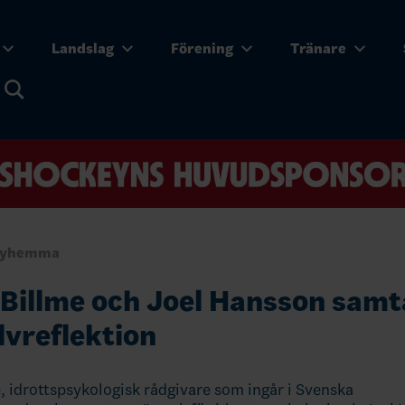
Landslag
Förening
Tränare
eyhemma
 Billme och Joel Hansson samt
lvreflektion
e, idrottspsykologisk rådgivare som ingår i Svenska