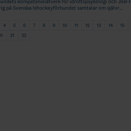
undets kompetensnätverk för idrottspsykologi och Joel 
ig på Svenska Ishockeyförbundet samtalar om självr…
4
5
6
7
8
9
10
11
12
13
14
15
20
21
22