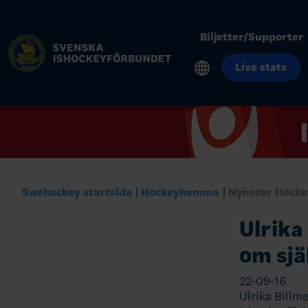
Biljetter/Supporter
Live stats
Swehockey startsida
Hockeyhemma
Nyheter Hock
Ulrika
om sjä
22-09-16
Ulrika Billm