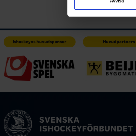
Avvisa
med annan information som du 
Ishockeyns huvudsponsor
Huvudpartners