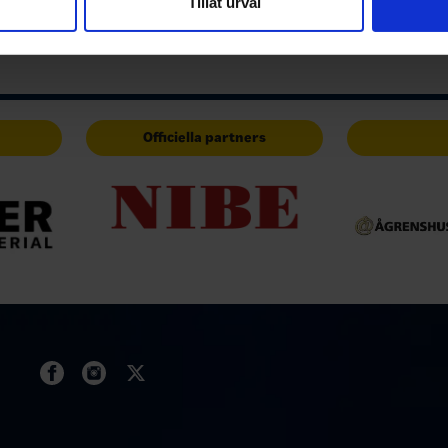
Tillåt urval
har tillhandahållit eller som de har samlat in när du har använt 
Officiella partners