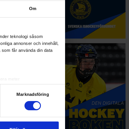
Om
änder teknologi såsom
rsonliga annonser och innehåll,
a som får använda din data
lera meter
ryck)
ljsektionen
. Du kan ändra
Marknadsföring
andahålla funktioner för
n information från din enhet
 tur kombinera informationen