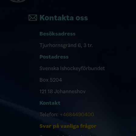
Kontakta oss
Besöksadress
Tjurhornsgränd 6, 3 tr.
Postadress
Svenska Ishockeyförbundet
Box 5204
121 18 Johanneshov
Kontakt
Telefon:
+4684490400
Svar på vanliga frågor