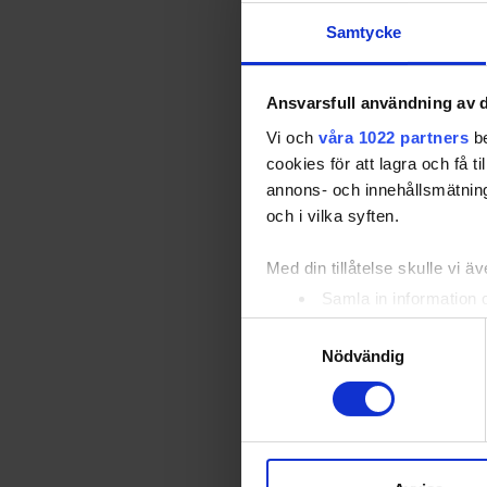
Samtycke
Ansvarsfull användning av d
Vi och
våra 1022 partners
be
cookies för att lagra och få t
annons- och innehållsmätning
och i vilka syften.
Med din tillåtelse skulle vi äve
Samla in information 
Identifiera din enhet 
Samtyckesval
Ta reda på mer om hur dina pe
Nödvändig
eller dra tillbaka ditt samtyc
Vi använder enhetsidentifierar
sociala medier och analysera 
till de sociala medier och a