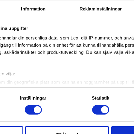
Information
Reklaminställningar
ina uppgifter
handlar din personliga data, som t.ex. ditt IP-nummer, och anv
illgång till information på din enhet för att kunna tillhandahålla pe
, åskådarinsikter och produktutveckling. Du kan själv välja vilk
n vilja:
om din geografiska plats som kan ha en noggrannhet på upp till f
genom att aktivt skanna den för specifika kännetecken (fingeravt
rsonliga uppgifter behandlas och ställ in dina preferenser i
deta
Inställningar
Statistik
ke när som helst från cookie-förklaringen.
e för att anpassa innehållet och annonserna till användarna, tillh
vår trafik. Vi vidarebefordrar även sådana identifierare och anna
nnons- och analysföretag som vi samarbetar med. Dessa kan i sin