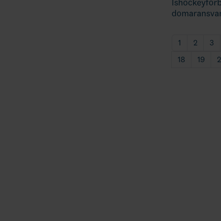
Ishockeyförb
domaransvar
1
2
3
18
19