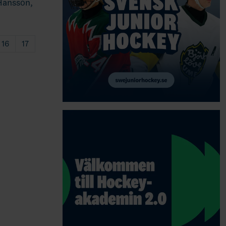
Hansson,
16
17