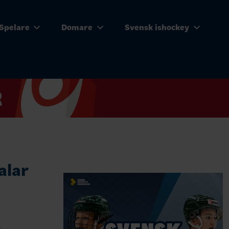
Spelare
Domare
Svensk ishockey
alar