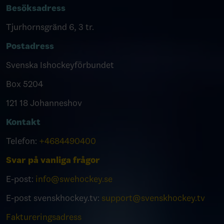
Besöksadress
Tjurhornsgränd 6, 3 tr.
Postadress
Svenska Ishockeyförbundet
Box 5204
121 18 Johanneshov
Kontakt
Telefon:
+4684490400
Svar på vanliga frågor
E-post:
info@swehockey.se
E-post svenskhockey.tv:
support@svenskhockey.tv
Faktureringsadress