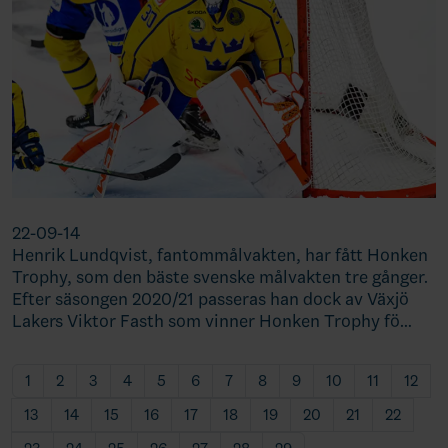
22-09-14
Henrik Lundqvist, fantommålvakten, har fått Honken
Trophy, som den bäste svenske målvakten tre gånger.
Efter säsongen 2020/21 passeras han dock av Växjö
Lakers Viktor Fasth som vinner Honken Trophy fö…
1
2
3
4
5
6
7
8
9
10
11
12
13
14
15
16
17
18
19
20
21
22