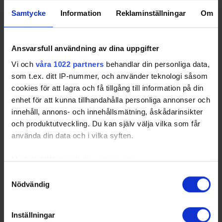
Samtycke
Information
Reklaminställningar
Om
Ansvarsfull användning av dina uppgifter
Vi och
våra 1022 partners
behandlar din personliga data,
som t.ex. ditt IP-nummer, och använder teknologi såsom
cookies för att lagra och få tillgång till information på din
enhet för att kunna tillhandahålla personliga annonser och
innehåll, annons- och innehållsmätning, åskådarinsikter
och produktutveckling. Du kan själv välja vilka som får
använda din data och i vilka syften.
Med din tillåtelse skulle vi även vilja:
Samla in information om din geografiska plats
Samtyckesval
Nödvändig
som kan ha en noggrannhet på upp till flera meter
Identifiera din enhet genom att aktivt skanna den
för specifika kännetecken (fingeravtryck)
Inställningar