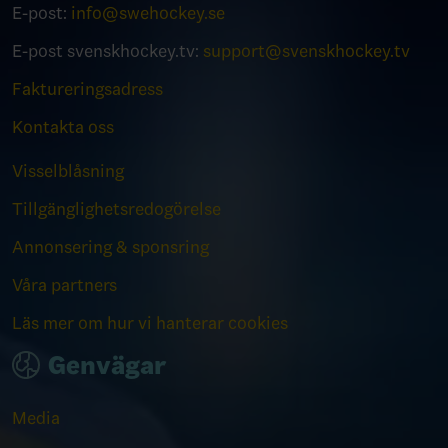
E-post:
info@swehockey.se
E-post svenskhockey.tv:
support@svenskhockey.tv
Faktureringsadress
Kontakta oss
Visselblåsning
Tillgänglighetsredogörelse
Annonsering & sponsring
Våra partners
Läs mer om hur vi hanterar cookies
Genvägar
Media