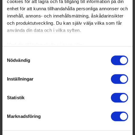
cookies för att lagra och få tillgång till information på din
enhet för att kunna tillhandahålla personliga annonser och
innehåll, annons- och innehållsmätning, åskådarinsikter
och produktutveckling. Du kan själv välja vilka som får
använda din data och i vilka syften.
Med din tillåtelse skulle vi även vilja:
Samla in information om din geografiska plats
Samtyckesval
Nödvändig
som kan ha en noggrannhet på upp till flera meter
Identifiera din enhet genom att aktivt skanna den
för specifika kännetecken (fingeravtryck)
Inställningar
Ta reda på mer om hur dina personliga uppgifter
behandlas och ställ in dina preferenser i
detaljsektionen
.
Statistik
Du kan ändra eller dra tillbaka ditt samtycke när som
helst från cookie-förklaringen.
Marknadsföring
Vi använder enhetsidentifierare för att anpassa innehållet
och annonserna till användarna, tillhandahålla funktioner
för sociala medier och analysera vår trafik. Vi