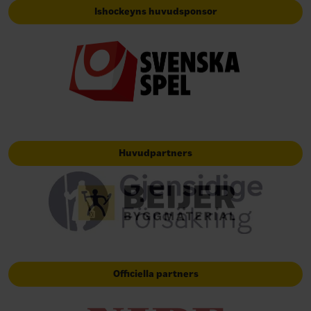
Ishockeyns huvudsponsor
Huvudpartners
Officiella partners