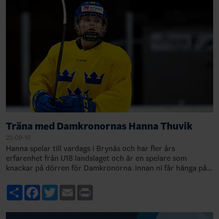
Träna med Damkronornas Hanna Thuvik
22-09-16
Hanna spelar till vardags i Brynäs och har fler års
erfarenhet från U18 landslaget och är en spelare som
knackar på dörren för Damkronorna. Innan ni får hänga på
och träna ett pass med Hanna så tar #h…
Share
Facebook
Twitter
Email
Print