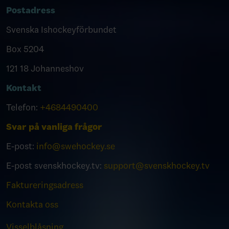
Postadress
Svenska Ishockeyförbundet
Box 5204
121 18 Johanneshov
Kontakt
Telefon:
+4684490400
Svar på vanliga frågor
E-post:
info@swehockey.se
E-post svenskhockey.tv:
support@svenskhockey.tv
Faktureringsadress
Kontakta oss
Visselblåsning