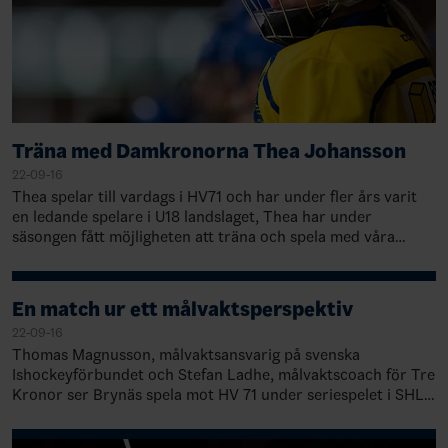
Träna med Damkronorna Thea Johansson
22-09-16
Thea spelar till vardags i HV71 och har under fler års varit
en ledande spelare i U18 landslaget, Thea har under
säsongen fått möjligheten att träna och spela med våra
Damkronor. Innan vi tränar med T…
En match ur ett målvaktsperspektiv
22-09-16
Thomas Magnusson, målvaktsansvarig på svenska
Ishockeyförbundet och Stefan Ladhe, målvaktscoach för Tre
Kronor ser Brynäs spela mot HV 71 under seriespelet i SHL
och kommenterar matchen ur ett målvak…