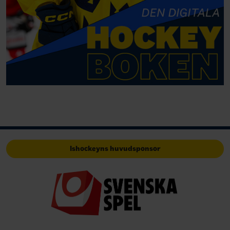
Ishockeyns huvudsponsor