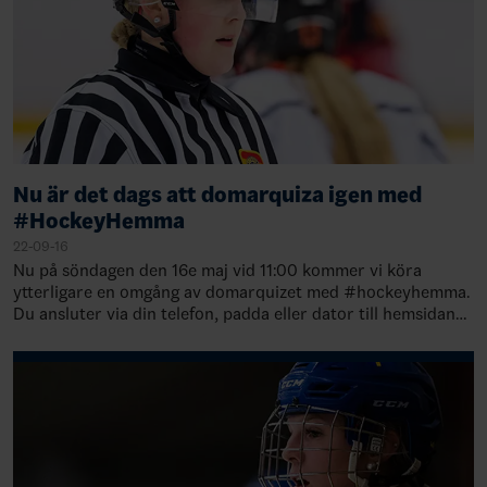
Nu är det dags att domarquiza igen med
#HockeyHemma
22-09-16
Nu på söndagen den 16e maj vid 11:00 kommer vi köra
ytterligare en omgång av domarquizet med #hockeyhemma.
Du ansluter via din telefon, padda eller dator till hemsidan
www.menti.com och anger koden 30…