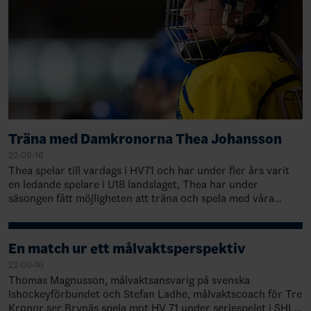
Träna med Damkronorna Thea Johansson
22-09-16
Thea spelar till vardags i HV71 och har under fler års varit
en ledande spelare i U18 landslaget, Thea har under
säsongen fått möjligheten att träna och spela med våra
Damkronor. Innan vi tränar med T…
En match ur ett målvaktsperspektiv
22-09-16
Thomas Magnusson, målvaktsansvarig på svenska
Ishockeyförbundet och Stefan Ladhe, målvaktscoach för Tre
Kronor ser Brynäs spela mot HV 71 under seriespelet i SHL