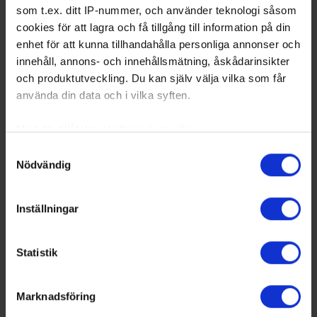
som t.ex. ditt IP-nummer, och använder teknologi såsom
cookies för att lagra och få tillgång till information på din
enhet för att kunna tillhandahålla personliga annonser och
innehåll, annons- och innehållsmätning, åskådarinsikter
och produktutveckling. Du kan själv välja vilka som får
använda din data och i vilka syften.
Med din tillåtelse skulle vi även vilja:
Samla in information om din geografiska plats
Samtyckesval
Nödvändig
som kan ha en noggrannhet på upp till flera meter
Identifiera din enhet genom att aktivt skanna den
för specifika kännetecken (fingeravtryck)
Inställningar
Ta reda på mer om hur dina personliga uppgifter
behandlas och ställ in dina preferenser i
detaljsektionen
.
Statistik
Du kan ändra eller dra tillbaka ditt samtycke när som
helst från cookie-förklaringen.
Marknadsföring
Vi använder enhetsidentifierare för att anpassa innehållet