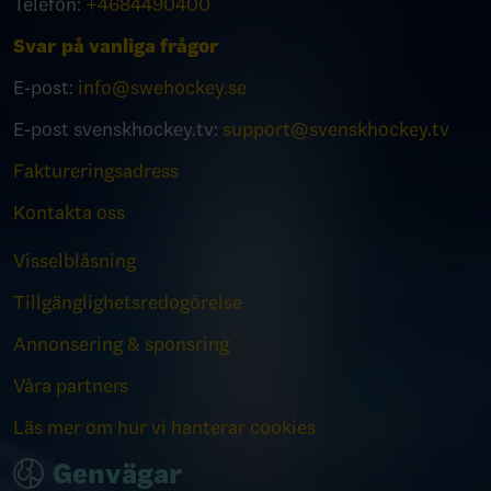
Telefon:
+4684490400
Svar på vanliga frågor
E-post:
info@swehockey.se
E-post svenskhockey.tv:
support@svenskhockey.tv
Faktureringsadress
Kontakta oss
Visselblåsning
Tillgänglighetsredogörelse
Annonsering & sponsring
Våra partners
Läs mer om hur vi hanterar cookies
Genvägar