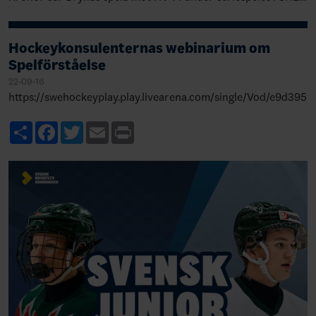
och kommenterar matchen ur ett målvak…
Hockeykonsulenternas webinarium om
Spelförståelse
22-09-16
https://swehockeyplay.play.livearena.com/single/Vod/e9d3
Share
Facebook
Twitter
Email
Print