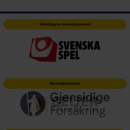
Ishockeyns huvudsponsor
Huvudpartners