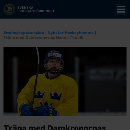
Swehockey startsida
Nyheter Hockeyhemma
Träna med Damkronornas Hanna Thuvik
Träna med Damkronornas