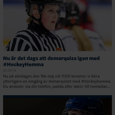
Nu är det dags att domarquiza igen med
#HockeyHemma
22-09-16
Nu på söndagen den 16e maj vid 11:00 kommer vi köra
ytterligare en omgång av domarquizet med #hockeyhemma.
Du ansluter via din telefon, padda eller dator till hemsidan
www.menti.com och anger koden 30…