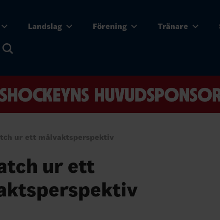
Landslag
Förening
Tränare
tch ur ett målvaktsperspektiv
tch ur ett
aktsperspektiv