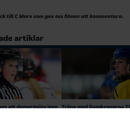
ack till C More som gav oss filmen att kommentera.
ade artiklar
ags att domarquiza igen
Träna med Damkronorna T
keyHemma
Johansson
22-09-16
n den 16e maj vid 11:00
Thea spelar till vardags i HV71 oc