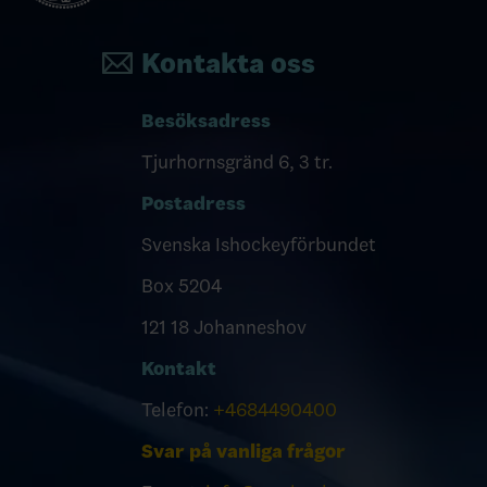
Kontakta oss
Besöksadress
Tjurhornsgränd 6, 3 tr.
Postadress
Svenska Ishockeyförbundet
Box 5204
121 18 Johanneshov
Kontakt
Telefon:
+4684490400
Svar på vanliga frågor