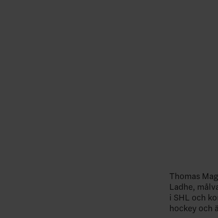
Thomas Magn
Ladhe, målva
i SHL och ko
hockey och är