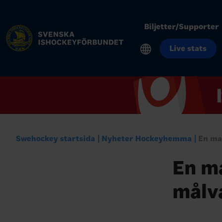
Biljetter/Supporter
Live stats
Swehockey startsida
Nyheter Hockeyhemma
En ma
En ma
målv