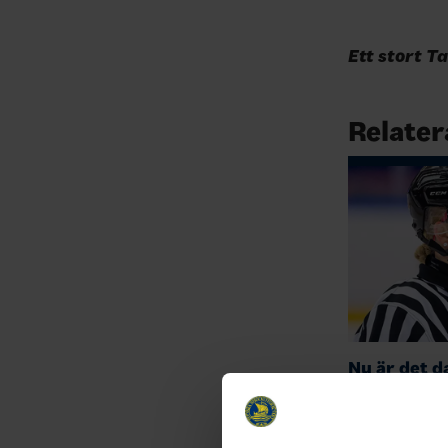
Ett stort T
Relater
Nu är det d
med #Hoc
22-09-16
Nu på söndage