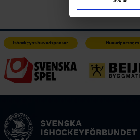
Avvisa
med annan information som du 
Ishockeyns huvudsponsor
Huvudpartners