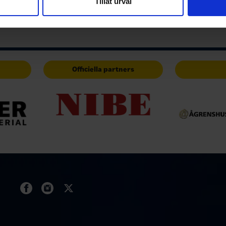
Tillåt urval
har tillhandahållit eller som de har samlat in när du har använt 
Officiella partners