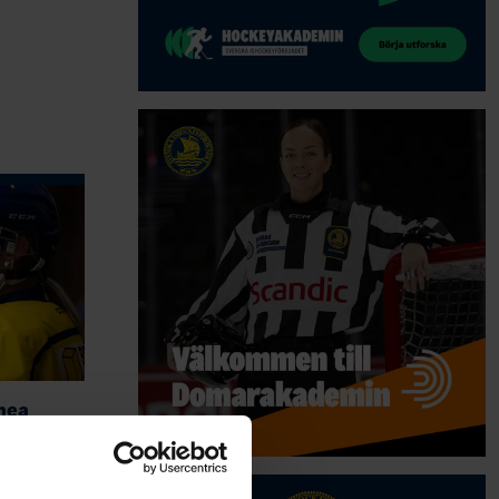
hea
h har