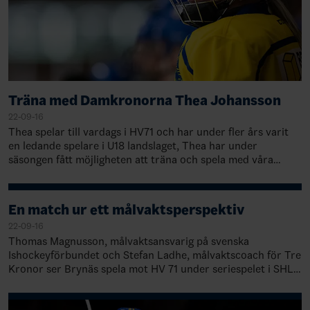
Träna med Damkronorna Thea Johansson
22-09-16
Thea spelar till vardags i HV71 och har under fler års varit
en ledande spelare i U18 landslaget, Thea har under
säsongen fått möjligheten att träna och spela med våra
Damkronor. Innan vi tränar med T…
En match ur ett målvaktsperspektiv
22-09-16
Thomas Magnusson, målvaktsansvarig på svenska
Ishockeyförbundet och Stefan Ladhe, målvaktscoach för Tre
Kronor ser Brynäs spela mot HV 71 under seriespelet i SHL
och kommenterar matchen ur ett målvak…