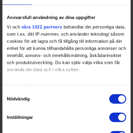
Ansvarsfull användning av dina uppgifter
Vi och
våra 1022 partners
behandlar din personliga data,
som t.ex. ditt IP-nummer, och använder teknologi såsom
cookies för att lagra och få tillgång till information på din
enhet för att kunna tillhandahålla personliga annonser och
innehåll, annons- och innehållsmätning, åskådarinsikter
och produktutveckling. Du kan själv välja vilka som får
använda din data och i vilka syften.
Med din tillåtelse skulle vi även vilja:
Samla in information om din geografiska plats
Samtyckesval
Nödvändig
som kan ha en noggrannhet på upp till flera meter
Identifiera din enhet genom att aktivt skanna den
för specifika kännetecken (fingeravtryck)
Inställningar
Ta reda på mer om hur dina personliga uppgifter
behandlas och ställ in dina preferenser i
detaljsektionen
.