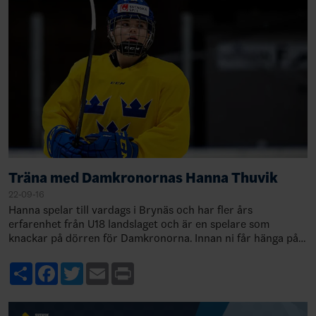
Träna med Damkronornas Hanna Thuvik
22-09-16
Hanna spelar till vardags i Brynäs och har fler års
erfarenhet från U18 landslaget och är en spelare som
knackar på dörren för Damkronorna. Innan ni får hänga på
och träna ett pass med Hanna så tar #h…
Share
Facebook
Twitter
Email
Print