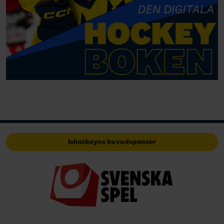
Ishockeyns huvudsponsor