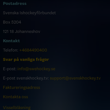
Postadress
Svenska Ishockeyförbundet
Box 5204
121 18 Johanneshov
Kontakt
Telefon:
+4684490400
Svar på vanliga frågor
E-post:
info@swehockey.se
E-post svenskhockey.tv:
support@svenskhockey.tv
Faktureringsadress
Kontakta oss
Visselblåsning