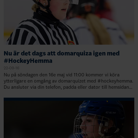
Nu är det dags att domarquiza igen med
#HockeyHemma
22-09-16
Nu på söndagen den 16e maj vid 11:00 kommer vi köra
ytterligare en omgång av domarquizet med #hockeyhemma.
Du ansluter via din telefon, padda eller dator till hemsidan
www.menti.com och anger koden 30…