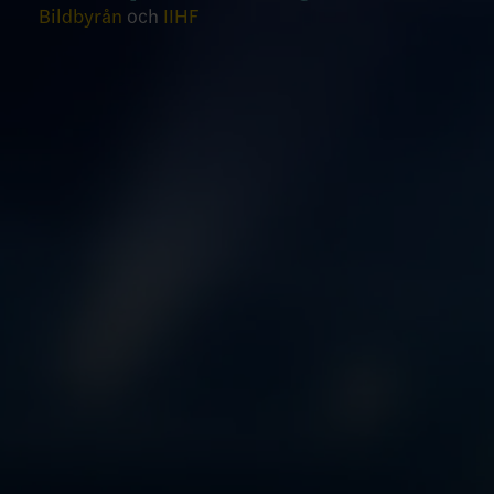
Bildbyrån
och
IIHF