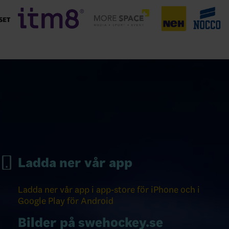
Ladda ner vår app
Ladda ner vår app i app-store för iPhone och i
Google Play för Android
Bilder på swehockey.se