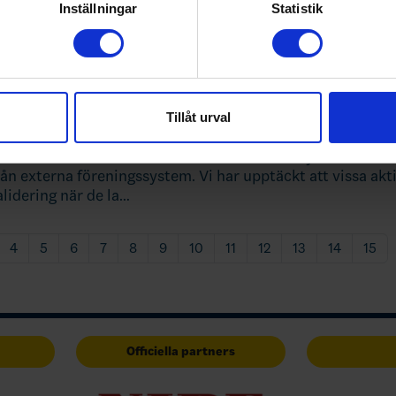
rsonliga uppgifter behandlas och ställ in dina preferenser i
deta
Inställningar
Statistik
ke när som helst från cookie-förklaringen.
e för att anpassa innehållet och annonserna till användarna, tillh
vår trafik. Vi vidarebefordrar även sådana identifierare och anna
nnons- och analysföretag som vi samarbetar med. Dessa kan i sin
Tillåt urval
har tillhandahållit eller som de har samlat in när du har använt 
sidrottsförbundet:Vid årsskiftet införde RF ny teknik för 
rån externa föreningssystem. Vi har upptäckt att vissa akti
alidering när de la…
4
5
6
7
8
9
10
11
12
13
14
15
Officiella partners