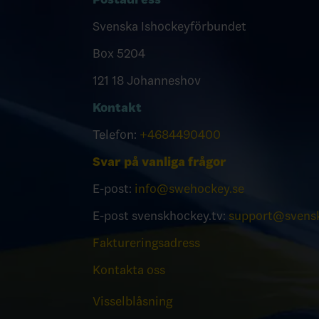
Svenska Ishockeyförbundet
Box 5204
121 18 Johanneshov
Kontakt
Telefon:
+4684490400
Svar på vanliga frågor
E-post:
info@swehockey.se
E-post svenskhockey.tv:
support@svensk
Faktureringsadress
Kontakta oss
Visselblåsning