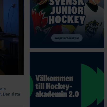
ala
. Den sista