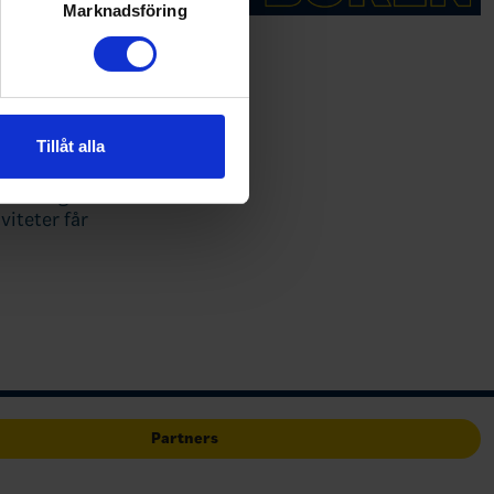
ljsektionen
. Du kan ändra
Marknadsföring
andahålla funktioner för
n information från din enhet
 tur kombinera informationen
Tillåt alla
deras tjänster.
inläsning av
viteter får
Partners