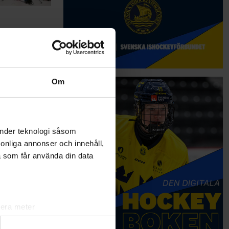
tastiskt att
 aktiviteter,
Om
änder teknologi såsom
rsonliga annonser och innehåll,
a som får använda din data
lera meter
ryck)