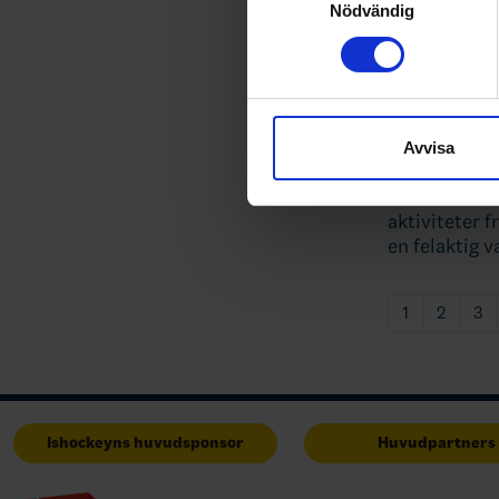
Ta reda på mer om hur dina pe
Nödvändig
eller dra tillbaka ditt samtyc
Vi använder enhetsidentifierar
sociala medier och analysera 
till de sociala medier och a
Avvisa
med annan information som du 
26-02-25
Text från Rik
aktiviteter f
en felaktig v
1
2
3
Ishockeyns huvudsponsor
Huvudpartners