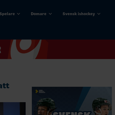
Spelare
Domare
Svensk ishockey
att