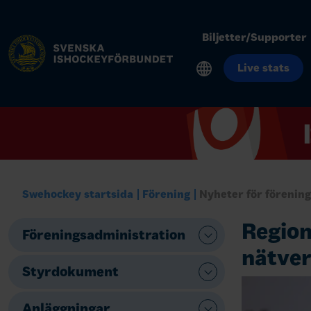
Biljetter/Supporter
Live stats
Swehockey startsida
Förening
Nyheter för förenin
Region
Föreningsadministration
nätver
Styrdokument
Anläggningar