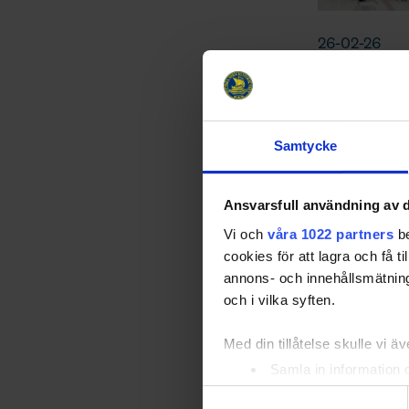
26-02-26
En månad har
följa det st
glädje och en
Samtycke
Viktig
Ansvarsfull användning av d
Vi och
våra 1022 partners
be
cookies för att lagra och få t
annons- och innehållsmätning
och i vilka syften.
Med din tillåtelse skulle vi äve
Samla in information 
Identifiera din enhet 
Samtyckesval