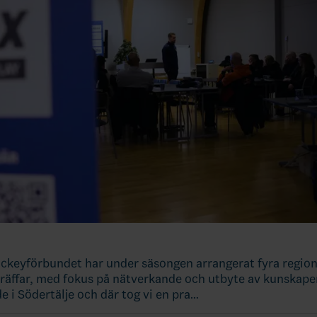
ckeyförbundet har under säsongen arrangerat fyra region
räffar, med fokus på nätverkande och utbyte av kunskaper
e i Södertälje och där tog vi en pra…