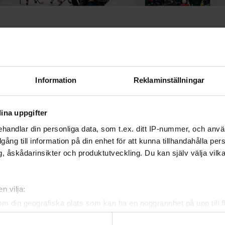
 passerat sedan Hockeyskolans helg, och det har varit fan
ora engagemang som Sveriges föreningar visat upp. Kreativa
 stark vilja att välk…
Information
Reklaminställningar
 information om LOK-stödet
ina uppgifter
handlar din personliga data, som t.ex. ditt IP-nummer, och anv
illgång till information på din enhet för att kunna tillhandahålla pe
, åskådarinsikter och produktutveckling. Du kan själv välja vilk
n vilja:
om din geografiska plats som kan ha en noggrannhet på upp till f
genom att aktivt skanna den för specifika kännetecken (fingeravt