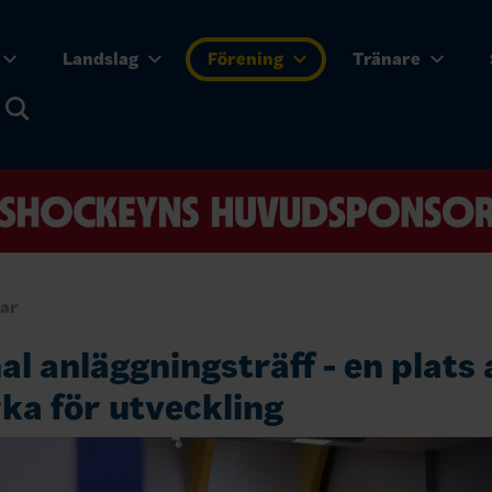
Landslag
Förening
Tränare
gar
al anläggningsträff - en plats 
ka för utveckling