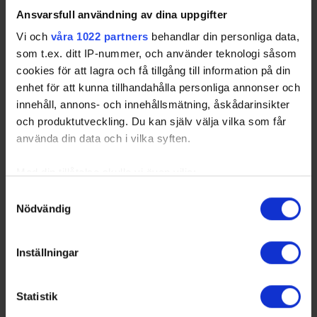
Ansvarsfull användning av dina uppgifter
Vi och
våra 1022 partners
behandlar din personliga data,
som t.ex. ditt IP-nummer, och använder teknologi såsom
cookies för att lagra och få tillgång till information på din
enhet för att kunna tillhandahålla personliga annonser och
innehåll, annons- och innehållsmätning, åskådarinsikter
och produktutveckling. Du kan själv välja vilka som får
använda din data och i vilka syften.
Med din tillåtelse skulle vi även vilja:
Samla in information om din geografiska plats
Samtyckesval
Nödvändig
som kan ha en noggrannhet på upp till flera meter
Identifiera din enhet genom att aktivt skanna den
för specifika kännetecken (fingeravtryck)
Inställningar
Ta reda på mer om hur dina personliga uppgifter
behandlas och ställ in dina preferenser i
detaljsektionen
.
Statistik
Du kan ändra eller dra tillbaka ditt samtycke när som
helst från cookie-förklaringen.