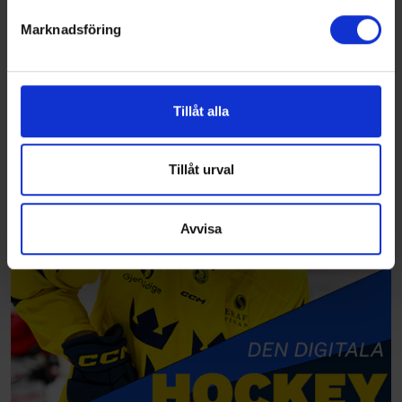
Marknadsföring
Vi använder enhetsidentifierare för att anpassa innehållet
och annonserna till användarna, tillhandahålla funktioner
för sociala medier och analysera vår trafik. Vi
vidarebefordrar även sådana identifierare och annan
Tillåt alla
information från din enhet till de sociala medier och
annons- och analysföretag som vi samarbetar med.
Dessa kan i sin tur kombinera informationen med annan
Tillåt urval
information som du har tillhandahållit eller som de har
samlat in när du har använt deras tjänster.
Avvisa