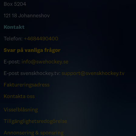
Box 5204
121 18 Johanneshov
Kontakt
Telefon:
+4684490400
Svar på vanliga frågor
E-post:
info@swehockey.se
E-post svenskhockey.tv:
support@svenskhockey.tv
Faktureringsadress
Kontakta oss
Visselblåsning
Tillgänglighetsredogörelse
Annonsering & sponsring