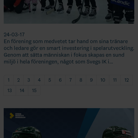
24-03-17
En förening som medvetet tar hand om sina tränare
och ledare gör en smart investering i spelarutveckling.
Genom att sätta människan i fokus skapas en sund
miljö i hela föreningen, något som Svegs IK i…
1
2
3
4
5
6
7
8
9
10
11
12
13
14
15