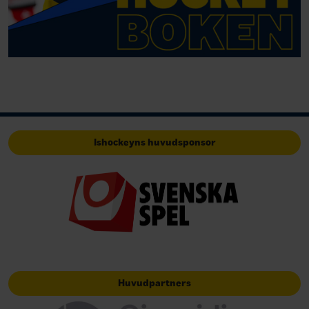
Ishockeyns huvudsponsor
Huvudpartners