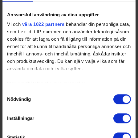
Ansvarsfull användning av dina uppgifter
Vi och
våra 1022 partners
behandlar din personliga data,
som t.ex. ditt IP-nummer, och använder teknologi såsom
cookies för att lagra och få tillgång till information på din
enhet för att kunna tillhandahålla personliga annonser och
innehåll, annons- och innehållsmätning, åskådarinsikter
och produktutveckling. Du kan själv välja vilka som får
använda din data och i vilka syften.
Med din tillåtelse skulle vi även vilja:
Samla in information om din geografiska plats
Samtyckesval
Nödvändig
som kan ha en noggrannhet på upp till flera meter
Identifiera din enhet genom att aktivt skanna den
för specifika kännetecken (fingeravtryck)
Inställningar
Ta reda på mer om hur dina personliga uppgifter
behandlas och ställ in dina preferenser i
detaljsektionen
.
Statistik
Du kan ändra eller dra tillbaka ditt samtycke när som