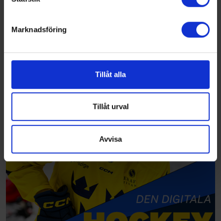
helst från cookie-förklaringen.
Marknadsföring
Vi använder enhetsidentifierare för att anpassa innehållet
och annonserna till användarna, tillhandahålla funktioner
för sociala medier och analysera vår trafik. Vi
vidarebefordrar även sådana identifierare och annan
Tillåt alla
information från din enhet till de sociala medier och
annons- och analysföretag som vi samarbetar med.
Dessa kan i sin tur kombinera informationen med annan
Tillåt urval
information som du har tillhandahållit eller som de har
samlat in när du har använt deras tjänster.
Avvisa