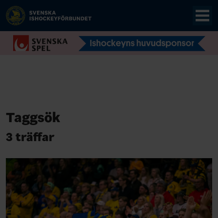
Taggsök
3 träffar