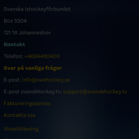
Svenska Ishockeyförbundet
Box 5204
121 18 Johanneshov
Kontakt
Telefon:
+4684490400
Svar på vanliga frågor
E-post:
info@swehockey.se
E-post svenskhockey.tv:
support@svenskhockey.tv
Faktureringsadress
Kontakta oss
Visselblåsning