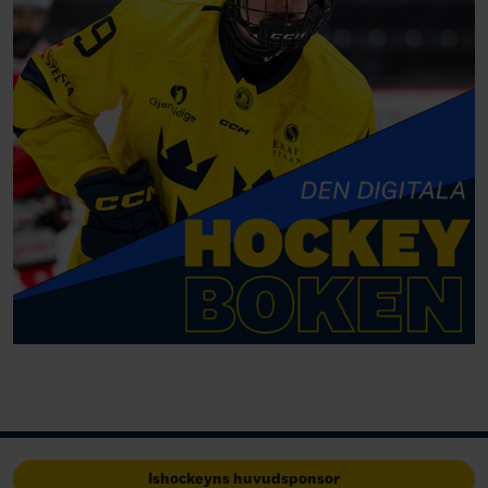
Ishockeyns huvudsponsor