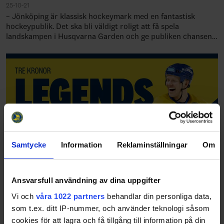
25-10-21
– Jönköping är klassisk hockeymark med en fantastisk
hockeypublik. Det ska bli väldigt roligt att få spela
landskampen i Husqvarna Garden och ge publiken chansen
att uppleva Tre Kronor på hemmaplan. V…
Samtycke
Information
Reklaminställningar
Om
Ansvarsfull användning av dina uppgifter
Tre Kronor Legends samlas i välgörenhetens
Vi och
våra 1022 partners
behandlar din personliga data,
tecken
som t.ex. ditt IP-nummer, och använder teknologi såsom
24-12-18
cookies för att lagra och få tillgång till information på din