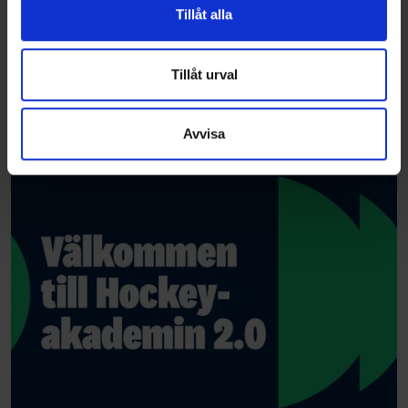
vidarebefordrar även sådana identifierare och annan
Tillåt alla
information från din enhet till de sociala medier och
annons- och analysföretag som vi samarbetar med.
Dessa kan i sin tur kombinera informationen med annan
Tillåt urval
information som du har tillhandahållit eller som de har
samlat in när du har använt deras tjänster.
Avvisa