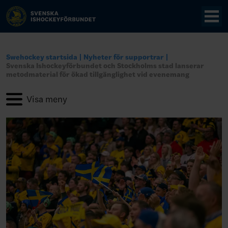
Swehockey startsida
Nyheter för supportrar
Svenska Ishockeyförbundet och Stockholms stad lanserar
metodmaterial för ökad tillgänglighet vid evenemang