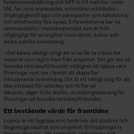
funktionsnedsättning och NPF in till matcher under
VM, fan zone anpassades, volontärer utbildades i
tillgänglighetsfrågor och parasporter som kälkhockey
och blindhockey fick synas. Erfarenheterna har nu
sammanställts i metodmaterialet som är fritt
tillgängligt för arrangörer inom idrott, kultur och
andra publika evenemang.
– Det känns väldigt roligt att vi nu får ta vidare det
material som tagits fram från projektet. Det ger oss på
Svenska Ishockeyförbundet möjlighet att hjälpa våra
föreningar runt om i landet att skapa fler
inkluderande evenemang. Det är ett viktigt steg för att
öka intresset för ishockey och få fler på
läktaren, säger Sofie Wallin, utvecklingsansvarig för
föreningar på Svenska Ishockeyförbundet.
Ett bestående värde för framtiden
Legacy
är ett begrepp som beskriver det positiva och
långsiktiga resultat som projektet förhoppningsvis
lämnar efter sig – för samhället, individerna och