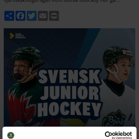
hjärnskakningsfrågan inom svensk ishockey. Hur går
projektet? I december kunde vi meddela att Morga…
Share
Facebook
Twitter
Email
Print