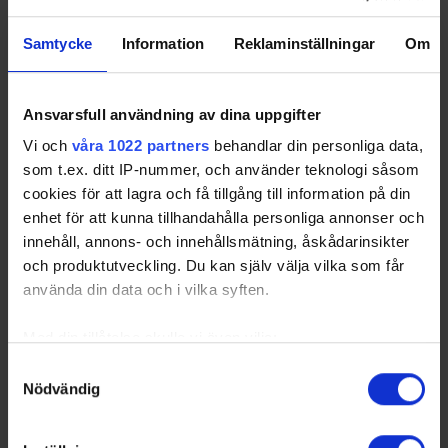
Samtycke
Information
Reklaminställningar
Om
Ansvarsfull användning av dina uppgifter
Vi och
våra 1022 partners
behandlar din personliga data,
som t.ex. ditt IP-nummer, och använder teknologi såsom
cookies för att lagra och få tillgång till information på din
enhet för att kunna tillhandahålla personliga annonser och
innehåll, annons- och innehållsmätning, åskådarinsikter
och produktutveckling. Du kan själv välja vilka som får
använda din data och i vilka syften.
Med din tillåtelse skulle vi även vilja:
Samla in information om din geografiska plats
Samtyckesval
Nödvändig
som kan ha en noggrannhet på upp till flera meter
Identifiera din enhet genom att aktivt skanna den
för specifika kännetecken (fingeravtryck)