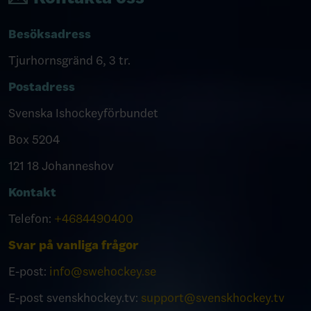
Besöksadress
Tjurhornsgränd 6, 3 tr.
Postadress
Svenska Ishockeyförbundet
Box 5204
121 18 Johanneshov
Kontakt
Telefon:
+4684490400
Svar på vanliga frågor
E-post:
info@swehockey.se
E-post svenskhockey.tv:
support@svenskhockey.tv