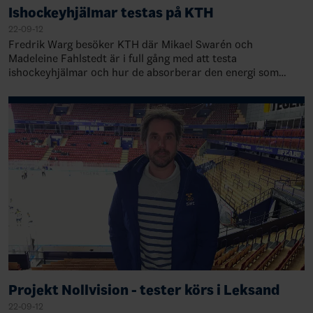
Ishockeyhjälmar testas på KTH
22-09-12
Fredrik Warg besöker KTH där Mikael Swarén och
Madeleine Fahlstedt är i full gång med att testa
ishockeyhjälmar och hur de absorberar den energi som
uppstår vid närkampsspel. Hur stor blir acceleratio…
Projekt Nollvision - tester körs i Leksand
22-09-12