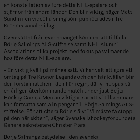
en konstellation av före detta NHL-spelare och
stjärnor från andra länder. Den blir viktig, säger Mats
Sundin i en videohälsning som publicerades i Tre
Kronors kanaler idag.
Överskottet från evenemanget kommer att tillfalla
Börje Salmings ALS-stiftelse samt NHL Alumni
Associations olika projekt med fokus på välmående
hos före detta NHL-spelare.
– En viktig kväll på många sätt. Vi har valt att göra ett
omtag på Tre Kronor Legends och den här kvällen blir
den första matchen i den här regin, där vi hoppas på
en årligen återkommande match under just Beijer
Hockey Games. Men än viktigare är att vi tillsammans
kan fortsätta samla in pengar till Börje Salmings ALS-
stiftelse. För att citera Börje själv: ”Vi måste få stopp
på den här skiten”, säger Svenska Ishockeyförbundets
Generalsekreterare Christer Plars.
Börje Salmings betydelse i den svenska