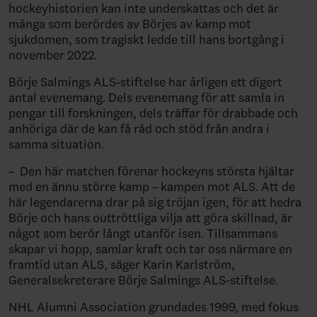
hockeyhistorien kan inte underskattas och det är
många som berördes av Börjes av kamp mot
sjukdomen, som tragiskt ledde till hans bortgång i
november 2022.
Börje Salmings ALS-stiftelse har årligen ett digert
antal evenemang. Dels evenemang för att samla in
pengar till forskningen, dels träffar för drabbade och
anhöriga där de kan få råd och stöd från andra i
samma situation.
– Den här matchen förenar hockeyns största hjältar
med en ännu större kamp – kampen mot ALS. Att de
här legendarerna drar på sig tröjan igen, för att hedra
Börje och hans outtröttliga vilja att göra skillnad, är
något som berör långt utanför isen. Tillsammans
skapar vi hopp, samlar kraft och tar oss närmare en
framtid utan ALS, säger Karin Karlström,
Generalsekreterare Börje Salmings ALS-stiftelse.
NHL Alumni Association grundades 1999, med fokus