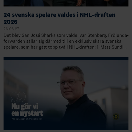
24 svenska spelare valdes i NHL-draften
2026
26-06-27
Det blev San José Sharks som valde Ivar Stenberg. Frölunda-
forwarden sällar sig därmed till en exklusiv skara svenska
spelare, som har gått topp två i NHL-draften: 1: Mats Sundin,
Quebec, 19891: Rasmu…