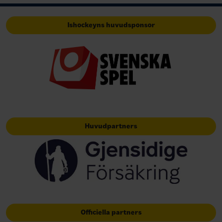
Ishockeyns huvudsponsor
Huvudpartners
Officiella partners