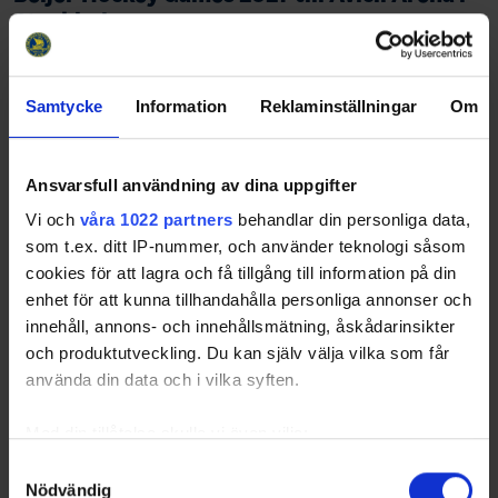
Stockholm
26-06-23
Beijer Hockey Games är en del av Euro Hockey Tour och
samlar några av Europas främsta spelare från Sverige,
Samtycke
Information
Reklaminställningar
Om
Finland, Tjeckien och Schweiz. För Tre Kronor herr innebär
det viktiga match…
Share
Facebook
Twitter
Email
Print
Ansvarsfull användning av dina uppgifter
Vi och
våra 1022 partners
behandlar din personliga data,
som t.ex. ditt IP-nummer, och använder teknologi såsom
cookies för att lagra och få tillgång till information på din
enhet för att kunna tillhandahålla personliga annonser och
innehåll, annons- och innehållsmätning, åskådarinsikter
och produktutveckling. Du kan själv välja vilka som får
använda din data och i vilka syften.
Med din tillåtelse skulle vi även vilja:
Samla in information om din geografiska plats
Samtyckesval
Nödvändig
som kan ha en noggrannhet på upp till flera meter