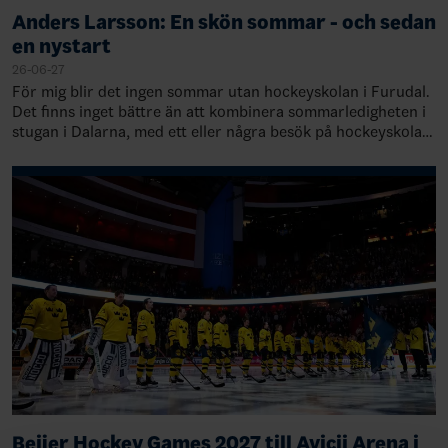
Anders Larsson: En skön sommar - och sedan
en nystart
26-06-27
För mig blir det ingen sommar utan hockeyskolan i Furudal.
Det finns inget bättre än att kombinera sommarledigheten i
stugan i Dalarna, med ett eller några besök på hockeyskolan
i Furudal. Den är inne…
Beijer Hockey Games 2027 till Avicii Arena i