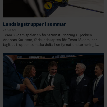
Landslagstrupper i sommar
26-08-04
Team 18 dam spelar en fyrnationsturnering i Tjeckien
Andreas Karlsson, förbundskapten för Team 18 dam, har
tagit ut truppen som ska delta i en fyrnationsturnering i
Trebic, Tjeckien, 21-23 augusti.&nb…