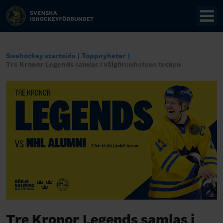
Swehockey startsida
Toppnyheter
Tre Kronor Legends samlas i välgörenhetens tecken
Tre Kronor Legends samlas i