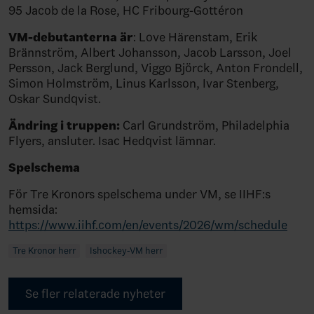
95 Jacob de la Rose, HC Fribourg-Gottéron
VM-debutanterna är
: Love Härenstam, Erik
Brännström, Albert Johansson, Jacob Larsson, Joel
Persson, Jack Berglund, Viggo Björck, Anton Frondell,
Simon Holmström, Linus Karlsson, Ivar Stenberg,
Oskar Sundqvist.
Ändring i truppen:
Carl Grundström, Philadelphia
Flyers, ansluter. Isac Hedqvist lämnar.
Spelschema
För Tre Kronors spelschema under VM, se IIHF:s
hemsida:
https://www.iihf.com/en/events/2026/wm/schedule
Tre Kronor herr
Ishockey-VM herr
Se fler relaterade nyheter