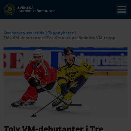
Swehockey startsida
Toppnyheter
Tolv VM-debutanter i Tre Kronors preliminära VM-trupp
Tolv VM-debutanter i Tre