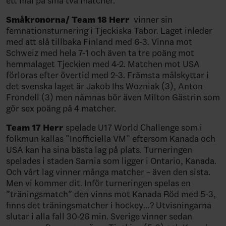
ett mål på sina två matcher.
Småkronorna/ Team 18 Herr
vinner sin
femnationsturnering i Tjeckiska Tabor. Laget inleder
med att slå tillbaka Finland med 6-3. Vinna mot
Schweiz med hela 7-1 och även ta tre poäng mot
hemmalaget Tjeckien med 4-2. Matchen mot USA
förloras efter övertid med 2-3. Främsta målskyttar i
det svenska laget är Jakob Ihs Wozniak (3), Anton
Frondell (3) men nämnas bör även Milton Gästrin som
gör sex poäng på 4 matcher.
Team 17 Herr
spelade U17 World Challenge som i
folkmun kallas ”Inofficiella VM” eftersom Kanada och
USA kan ha sina bästa lag på plats. Turneringen
spelades i staden Sarnia som ligger i Ontario, Kanada.
Och vårt lag vinner många matcher – även den sista.
Men vi kommer dit. Inför turneringen spelas en
”träningsmatch” den vinns mot Kanada Röd med 5-3,
finns det träningsmatcher i hockey…? Utvisningarna
slutar i alla fall 30-26 min. Sverige vinner sedan