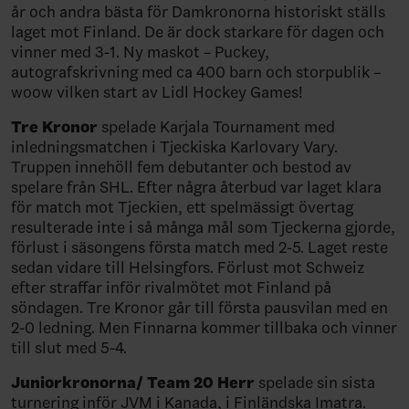
år och andra bästa för Damkronorna historiskt ställs
laget mot Finland. De är dock starkare för dagen och
vinner med 3-1. Ny maskot – Puckey,
autografskrivning med ca 400 barn och storpublik –
woow vilken start av Lidl Hockey Games!
Tre Kronor
spelade Karjala Tournament med
inledningsmatchen i Tjeckiska Karlovary Vary.
Truppen innehöll fem debutanter och bestod av
spelare från SHL. Efter några återbud var laget klara
för match mot Tjeckien, ett spelmässigt övertag
resulterade inte i så många mål som Tjeckerna gjorde,
förlust i säsongens första match med 2-5. Laget reste
sedan vidare till Helsingfors. Förlust mot Schweiz
efter straffar inför rivalmötet mot Finland på
söndagen. Tre Kronor går till första pausvilan med en
2-0 ledning. Men Finnarna kommer tillbaka och vinner
till slut med 5-4.
Juniorkronorna/ Team 20 Herr
spelade sin sista
turnering inför JVM i Kanada, i Finländska Imatra.