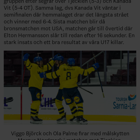
gruppen efter segrar över Tjeckien (5-3) och Kanada
Vit (5-4 OT). Samma lag, dvs Kanada Vit väntar i
semifinalen där hemmalaget drar det längsta strået
och vinner med 6-4. Sista matchen blir då
bronsmatchen mot USA, matchen går till övertid där
Elton Hermansson slår till redan efter 16 sekunder. En
stark insats och ett bra resultat av våra U17 killar.
Viggo Björck och Ola Palme firar med målskytten