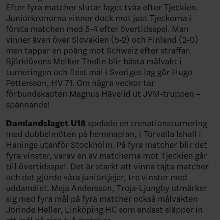
Efter fyra matcher slutar laget tvåa efter Tjeckien.
Juniorkronorna vinner dock mot just Tjeckerna i
första matchen med 5-4 efter övertidsspel. Man
vinner även över Slovakien (5-2) och Finland (2-0)
men tappar en poäng mot Schweiz efter straffar.
Björklövens Melker Thelin blir bästa målvakt i
turneringen och flest mål i Sveriges lag gör Hugo
Pettersson, HV 71. Om några veckor tar
förbundskapten Magnus Hävelid ut JVM-truppen –
spännande!
Damlandslaget U18
spelade en trenationsturnering
med dubbelmöten på hemmaplan, i Torvalla Ishall i
Haninge utanför Stockholm. På fyra matcher blir det
fyra vinster, varav en av matcherna mot Tjeckien går
till övertidsspel. Det är starkt att vinna tajta matcher
och det gjorde våra juniortjejer, tre vinster med
uddamålet. Meja Andersson, Troja-Ljungby utmärker
sig med fyra mål på fyra matcher också målvakten
Jorinde Heller, Linköping HC som endast släpper in