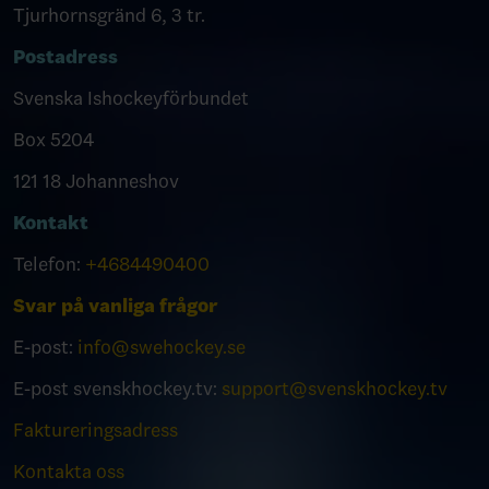
Tjurhornsgränd 6, 3 tr.
Postadress
Svenska Ishockeyförbundet
Box 5204
121 18 Johanneshov
Kontakt
Telefon:
+4684490400
Svar på vanliga frågor
E-post:
info@swehockey.se
E-post svenskhockey.tv:
support@svenskhockey.tv
Faktureringsadress
Kontakta oss