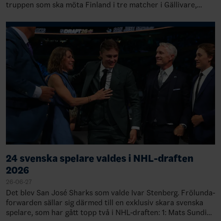
truppen som ska möta Finland i tre matcher i Gällivare,
Sverige, 28-30 augusti. TruppenMål…
24 svenska spelare valdes i NHL-draften
2026
26-06-27
Det blev San José Sharks som valde Ivar Stenberg. Frölunda-
forwarden sällar sig därmed till en exklusiv skara svenska
spelare, som har gått topp två i NHL-draften: 1: Mats Sundin,