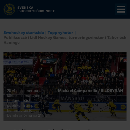
Swehockey startsida
Toppnyheter
Publiksuccé i Lidl Hockey Games, turneringsvinster i Tabor och
Haninge
2974 personer på
Michael Campanella / BILDBYRÅN
läktaren i matchen mot
Finland, bästa
publiksiffran på
hemmaplan för
Damkronorna på 21 år.