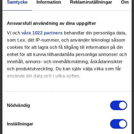
Samtycke
Information
Reklaminställningar
Om
Ansvarsfull användning av dina uppgifter
Vi och
våra 1022 partners
behandlar din personliga data,
som t.ex. ditt IP-nummer, och använder teknologi såsom
cookies för att lagra och få tillgång till information på din
enhet för att kunna tillhandahålla personliga annonser och
innehåll, annons- och innehållsmätning, åskådarinsikter
och produktutveckling. Du kan själv välja vilka som får
använda din data och i vilka syften.
Beijer Hockey Games 2027 till Avicii Arena i
Stockholm
Med din tillåtelse skulle vi även vilja:
26-06-23
Samla in information om din geografiska plats
Samtyckesval
Beijer Hockey Games är en del av Euro Hockey Tour och
Nödvändig
som kan ha en noggrannhet på upp till flera meter
samlar några av Europas främsta spelare från Sverige,
Finland, Tjeckien och Schweiz. För Tre Kronor herr innebär
Identifiera din enhet genom att aktivt skanna den
det viktiga match…
för specifika kännetecken (fingeravtryck)
Inställningar
Share
Facebook
Twitter
Email
Print
Ta reda på mer om hur dina personliga uppgifter