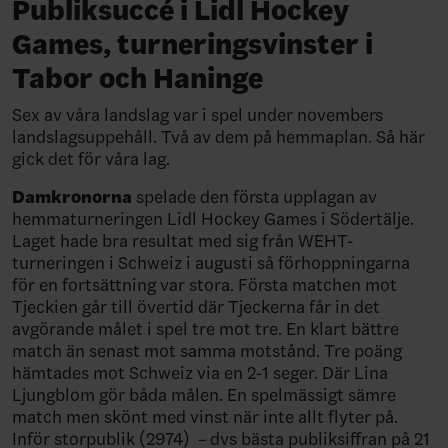
Publiksuccé i Lidl Hockey
Games, turneringsvinster i
Tabor och Haninge
Sex av våra landslag var i spel under novembers
landslagsuppehåll. Två av dem på hemmaplan. Så här
gick det för våra lag.
Damkronorna
spelade den första upplagan av
hemmaturneringen Lidl Hockey Games i Södertälje.
Laget hade bra resultat med sig från WEHT-
turneringen i Schweiz i augusti så förhoppningarna
för en fortsättning var stora. Första matchen mot
Tjeckien går till övertid där Tjeckerna får in det
avgörande målet i spel tre mot tre. En klart bättre
match än senast mot samma motstånd. Tre poäng
hämtades mot Schweiz via en 2-1 seger. Där Lina
Ljungblom gör båda målen. En spelmässigt sämre
match men skönt med vinst när inte allt flyter på.
Inför storpublik (2974) – dvs bästa publiksiffran på 21