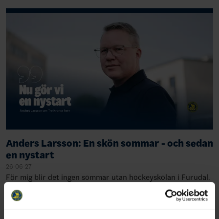
Quebec, 19891: Rasmu…
Anders Larsson: En skön sommar - och sedan
en nystart
26-06-27
För mig blir det ingen sommar utan hockeyskolan i Furudal.
Det finns inget bättre än att kombinera sommarledigheten i
stugan i Dalarna, med ett eller några besök på hockeyskolan
i Furudal. Den är inne…