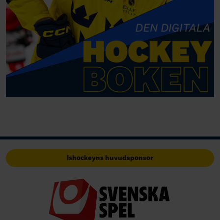
Ishockeyns huvudsponsor