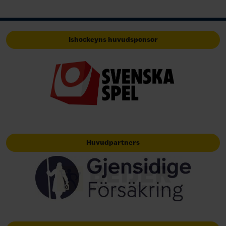
Ishockeyns huvudsponsor
Huvudpartners