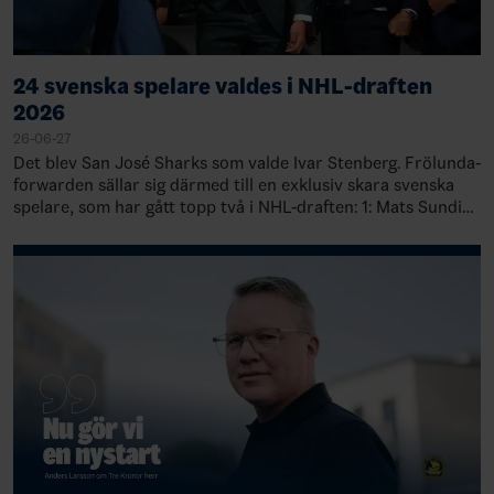
24 svenska spelare valdes i NHL-draften
2026
26-06-27
Det blev San José Sharks som valde Ivar Stenberg. Frölunda-
forwarden sällar sig därmed till en exklusiv skara svenska
spelare, som har gått topp två i NHL-draften: 1: Mats Sundin,
Quebec, 19891: Rasmu…