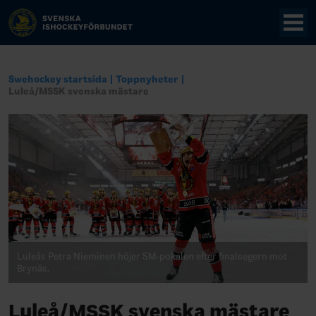
Swehockey startsida
Toppnyheter
Luleå/MSSK svenska mästare
Luleås Petra Nieminen höjer SM-pokalen efter finalsegern mot
Brynäs.
Luleå/MSSK svenska mästare