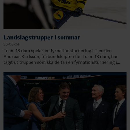
Landslagstrupper i sommar
26-08-04
Team 18 dam spelar en fyrnationsturnering i Tjeckien
Andreas Karlsson, förbundskapten för Team 18 dam, har
tagit ut truppen som ska delta i en fyrnationsturnering i
Trebic, Tjeckien, 21-23 augusti.&nb…