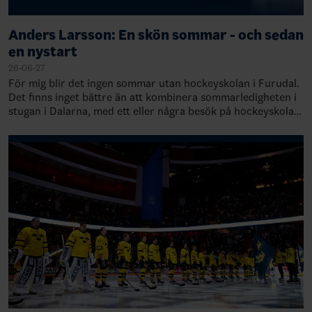
Anders Larsson: En skön sommar - och sedan
en nystart
26-06-27
För mig blir det ingen sommar utan hockeyskolan i Furudal.
Det finns inget bättre än att kombinera sommarledigheten i
stugan i Dalarna, med ett eller några besök på hockeyskolan
i Furudal. Den är inne…