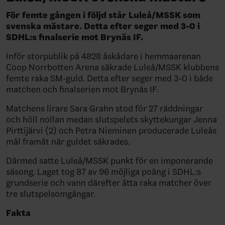
För femte gången i följd står Luleå/MSSK som
svenska mästare. Detta efter seger med 3-0 i
SDHL:s finalserie mot Brynäs IF.
Inför storpublik på 4828 åskådare i hemmaarenan
Coop Norrbotten Arena säkrade Luleå/MSSK klubbens
femte raka SM-guld. Detta efter seger med 3-0 i både
matchen och finalserien mot Brynäs IF.
Matchens lirare Sara Grahn stod för 27 räddningar
och höll nollan medan slutspelets skyttekungar Jenna
Pirttijärvi (2) och Petra Nieminen producerade Luleås
mål framåt när guldet säkrades.
Därmed satte Luleå/MSSK punkt för en imponerande
säsong. Laget tog 87 av 96 möjliga poäng i SDHL:s
grundserie och vann därefter åtta raka matcher över
tre slutspelsomgångar.
Fakta